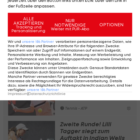
jederzeit über den Button links unten bzw. über den Link in
hatte, aber kein Break mehr zu, nahm Potapova
der Fußzeile anpassen.
ihrerseits mehrere Aufschlagspiele ab und
ALLE
NUR
entschied das Match nach 2:33 Stunden für sich.
AKZEPTIEREN
OPTIONEN
NOTWENDIGE
Tracking und
Weiter mit PUR-Abo
Personalisierung
Semifinale! Ofner
Wir und
unsere
186
Partner
verarbeiten personenbezogene Daten, wie
Ihre IP-Adresse und Browser-Attribute für die folgenden Zwecke
:
gewinnt Österreicher-
Speichern von oder Zugriff auf Informationen auf einem Endgerät;
Duell
Personalisierte Werbung und Inhalte, Messung von Werbeleistung und
der Performance von Inhalten, Zielgruppenforschung sowie Entwicklung
und Verbesserung von Angeboten
.
Tennis - ATP
Diese Zwecke können unter Umständen auch
:
Genaue Standortdaten
und Identifikation durch Scannen von Endgeräten
.
Manche Partner verwenden für gewisse Zwecke berechtigtes
Interesse als Rechtsgrundlage für die Datenverarbeitung. Details
Neumayer verpasst
dazu, sowie die Möglichkeit Ihr Widerspruchsrecht auszuüben, sind hier
Halbfinal-Einzug in
verfügbar
:
unsere
186
Partner
Impressum
|
Datenschutzrichtlinie
Griechenland
Tennis - ATP
Zweite Runde! Lilli
Tagger siegt zum
Auftakt in Indian Wells