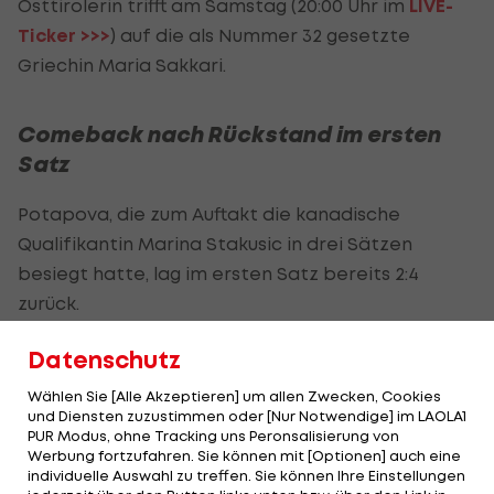
Osttirolerin trifft am Samstag (20:00 Uhr im
LIVE-
Ticker >>>
) auf die als Nummer 32 gesetzte
Griechin Maria Sakkari.
Comeback nach Rückstand im ersten
Satz
Potapova, die zum Auftakt die kanadische
Qualifikantin Marina Stakusic in drei Sätzen
besiegt hatte, lag im ersten Satz bereits 2:4
zurück.
Die seit diesem Jahr für Rot-Weiß-Rot spielende
Datenschutz
Russin kämpfte sich aber zurück und holte sich im
Wählen Sie [Alle Akzeptieren] um allen Zwecken, Cookies
Tiebreak die Satzführung gegen die
Wimbledon
-
und Diensten zuzustimmen oder [Nur Notwendige] im LAOLA1
PUR Modus, ohne Tracking uns Peronsalisierung von
und French-Open-Finalistin 2024.
Werbung fortzufahren. Sie können mit [Optionen] auch eine
individuelle Auswahl zu treffen. Sie können Ihre Einstellungen
In der Folge ließ Paolini, die zum Auftakt ein Freilos