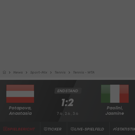
News
Sport-Mix
Tennis
Tennis - WTA
ENDSTAND
1:2
Potapova,
Paolini,
Anastasia
Jasmine
7:6 , 2:6 , 3:6
SPIELBERICHT
TICKER
LIVE-SPIELFELD
STATISTI