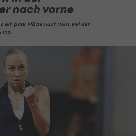
ter nach vorne
es ein paar Plätze nach vorn. Bei den
 100.