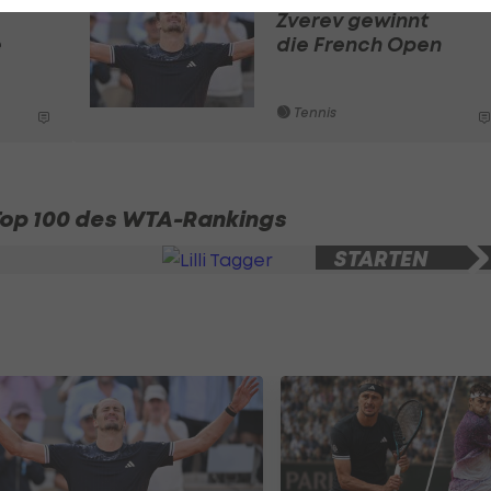
Zverev gewinnt
e
die French Open
Tennis
Top 100 des WTA-Rankings
SLIDESHOW
STARTEN
3 Bilder