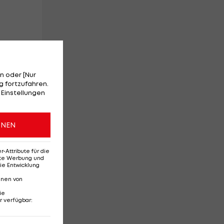
n oder [Nur
 fortzufahren.
 Einstellungen
m
ONEN
Attribute für die
erte Werbung und
ie Entwicklung
t
nnen von
ie
r verfügbar
: