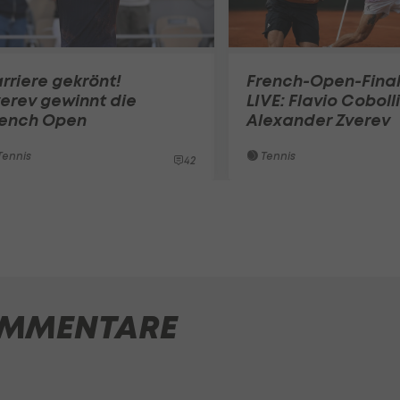
rriere gekrönt!
French-Open-Fina
erev gewinnt die
LIVE: Flavio Cobolli
rench Open
Alexander Zverev
ennis
Tennis
42
MMENTARE