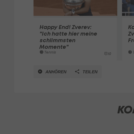
Happy End! Zverev:
Ka
"Ich hatte hier meine
Zv
schlimmsten
F
Momente"
Tennis
T
10
ANHÖREN
TEILEN
KO