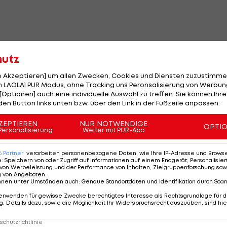
hutz
reicher in den Top 100. Die Nummer eins, Sebastian
le Akzeptieren] um allen Zwecken, Cookies und Diensten zuzustimme
 LAOLA1 PUR Modus, ohne Tracking uns Peronsalisierung von Werbung
[Optionen] auch eine individuelle Auswahl zu treffen. Sie können Ihre
m fünf Plätze auf 153 und Lukas Neumayer nach seine
den Button links unten bzw. über den Link in der Fußzeile anpassen.
8. Stelle.
ZEPTIEREN
NUR NOTWENDIGE
OPTI
Personalisierung
Weiter mit PUR-Abo
en-Sieger
Alexander Zverev
Rang drei hinter
Jannik
 ein.
6
Partner
verarbeiten personenbezogene Daten, wie Ihre IP-Adresse und Browser-
e
:
Speichern von oder Zugriff auf Informationen auf einem Endgerät; Personalisi
 während
Novak Djokovic
von vier auf sieben
von Werbeleistung und der Performance von Inhalten, Zielgruppenforschung sow
g von Angeboten
.
 Flavio Cobolli verbesserte sich auf Rang zehn und steh
nnen unter Umständen auch
:
Genaue Standortdaten und Identifikation durch Sca
erwenden für gewisse Zwecke berechtigtes Interesse als Rechtsgrundlage für d
. Details dazu, sowie die Möglichkeit Ihr Widerspruchsrecht auszuüben, sind hie
r
chutzrichtlinie
Karriere gekrönt!