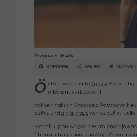
Textquelle: © APA
KOMMEN
ANHÖREN
TEILEN
Ö
sterreichs beste
Tennis
-Frauen hab
allesamt verbessert!
Achtelfinalistin
Anastasia Potapova
klet
auf 86 und
Sinja Kraus
von 98 auf 92. Julia
French-Open-Siegerin Mirra Andrejewa v
Überraschungsfinalistin Maja Chwalinska 