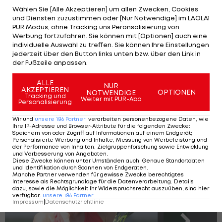
Nummer 122 im
WTA
-Ranking. In Runde zwei trifft
Wählen Sie [Alle Akzeptieren] um allen Zwecken, Cookies
und Diensten zuzustimmen oder [Nur Notwendige] im LAOLA1
die Rumänin auf die an acht gesetzte Tschechin
PUR Modus, ohne Tracking uns Peronsalisierung von
Barbora Krejcikova.
Werbung fortzufahren. Sie können mit [Optionen] auch eine
individuelle Auswahl zu treffen. Sie können Ihre Einstellungen
jederzeit über den Button links unten bzw. über den Link in
Thiem verliert bei
der Fußzeile anpassen.
seinen letzten US
Open gegen Ben
ALLE
NUR
AKZEPTIEREN
Shelton
OPTIONEN
NOTWENDIGE
Tracking und
Weiter mit PUR-Abo
Personalisierung
US Open
Wir und
unsere
186
Partner
verarbeiten personenbezogene Daten, wie
Ihre IP-Adresse und Browser-Attribute für die folgenden Zwecke
:
Speichern von oder Zugriff auf Informationen auf einem Endgerät;
Auf diesen Frauen ruhen Österreichs
Personalisierte Werbung und Inhalte, Messung von Werbeleistung und
der Performance von Inhalten, Zielgruppenforschung sowie Entwicklung
Tennis-Hoffnungen 2024
und Verbesserung von Angeboten
.
Diese Zwecke können unter Umständen auch
:
Genaue Standortdaten
und Identifikation durch Scannen von Endgeräten
.
Manche Partner verwenden für gewisse Zwecke berechtigtes
Interesse als Rechtsgrundlage für die Datenverarbeitung. Details
dazu, sowie die Möglichkeit Ihr Widerspruchsrecht auszuüben, sind hier
SLIDESHOW
verfügbar
:
unsere
186
Partner
STARTEN
Impressum
|
Datenschutzrichtlinie