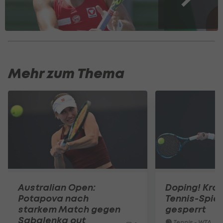
Mehr zum Thema
Australian Open:
Doping! Kro
Potapova nach
Tennis-Spiel
starkem Match gegen
gesperrt
Sabalenka out
Tennis - WTA