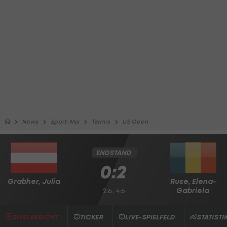
News
Sport-Mix
Tennis
US Open
ENDSTAND
0:2
Grabher, Julia
Ruse, Elena-
Gabriela
2:6 , 4:6
SPIELBERICHT
TICKER
LIVE-SPIELFELD
STATISTI