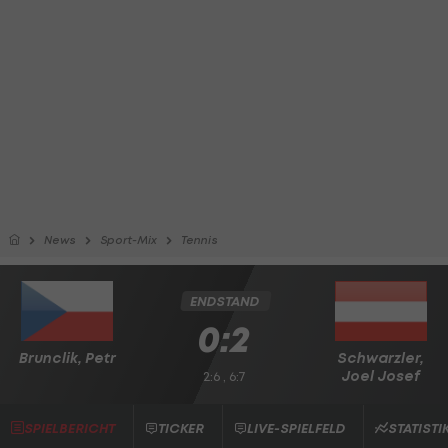
News
Sport-Mix
Tennis
ENDSTAND
0:2
Brunclik, Petr
Schwarzler,
Joel Josef
2:6 , 6:7
SPIELBERICHT
TICKER
LIVE-SPIELFELD
STATISTI