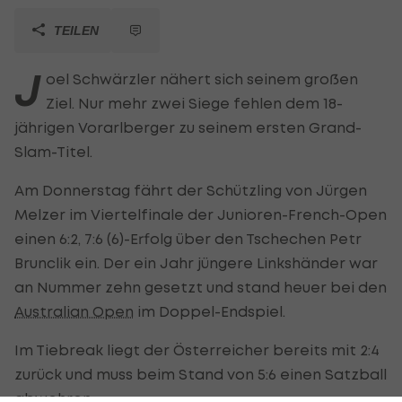
TEILEN
J
oel Schwärzler nähert sich seinem großen
Ziel. Nur mehr zwei Siege fehlen dem 18-
jährigen Vorarlberger zu seinem ersten Grand-
Slam-Titel.
Am Donnerstag fährt der Schützling von Jürgen
Melzer im Viertelfinale der Junioren-French-Open
einen 6:2, 7:6 (6)-Erfolg über den Tschechen Petr
Brunclik ein. Der ein Jahr jüngere Linkshänder war
an Nummer zehn gesetzt und stand heuer bei den
Australian Open
im Doppel-Endspiel.
Im Tiebreak liegt der Österreicher bereits mit 2:4
zurück und muss beim Stand von 5:6 einen Satzball
abwehren.