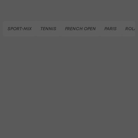
SPORT-MIX
TENNIS
FRENCH OPEN
PARIS
ROLA