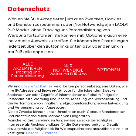
Datenschutz
Der junge Mann aus dem Ländle trifft nun im
Wählen Sie [Alle Akzeptieren] um allen Zwecken, Cookies
Kampf um einen Platz im Endspiel auf den an fünf
und Diensten zuzustimmen oder [Nur Notwendige] im LAOLA1
gesetzten US-Amerikaner Kaylan Bigun.
PUR Modus, ohne Tracking uns Peronsalisierung von
Werbung fortzufahren. Sie können mit [Optionen] auch eine
Schwärzler peilt in Roland Garros den Titel an.
Der
individuelle Auswahl zu treffen. Sie können Ihre Einstellungen
jederzeit über den Button links unten bzw. über den Link in
Druck sei für ihn dadurch aber auch recht hoch
der Fußzeile anpassen.
>>>
ALLE
NUR
AKZEPTIEREN
OPTIONEN
NOTWENDIGE
Tracking und
Warum Schwärzler kein
Weiter mit PUR-Abo
Personalisierung
zweiter Thiem werden
Wir und
unsere
186
Partner
verarbeiten personenbezogene Daten, wie
wird
Ihre IP-Adresse und Browser-Attribute für die folgenden Zwecke
:
Speichern von oder Zugriff auf Informationen auf einem Endgerät;
Personalisierte Werbung und Inhalte, Messung von Werbeleistung und
Tennis - ATP
der Performance von Inhalten, Zielgruppenforschung sowie Entwicklung
und Verbesserung von Angeboten
.
Diese Zwecke können unter Umständen auch
:
Genaue Standortdaten
und Identifikation durch Scannen von Endgeräten
.
Thiem-Nachfolge: Diese ÖTV-Asse
Manche Partner verwenden für gewisse Zwecke berechtigtes
Interesse als Rechtsgrundlage für die Datenverarbeitung. Details
tummeln sich im ATP-Ranking
dazu, sowie die Möglichkeit Ihr Widerspruchsrecht auszuüben, sind hier
verfügbar
:
unsere
186
Partner