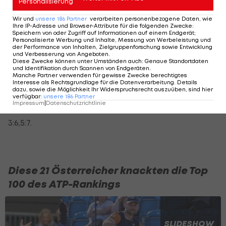
Personalisierung
Der Vorarlberger Joel Schwärzler war am
Wir und
unsere
186
Partner
verarbeiten personenbezogene Daten, wie
Ihre IP-Adresse und Browser-Attribute für die folgenden Zwecke
:
Mittwoch in der zweiten Qualifikationsrunde
Speichern von oder Zugriff auf Informationen auf einem Endgerät;
Personalisierte Werbung und Inhalte, Messung von Werbeleistung und
ausgeschieden. Das Out kam auch für das rot-
der Performance von Inhalten, Zielgruppenforschung sowie Entwicklung
und Verbesserung von Angeboten
.
weiß-rote Doppel Alexander Erler/Lucas Miedler,
Diese Zwecke können unter Umständen auch
:
Genaue Standortdaten
und Identifikation durch Scannen von Endgeräten
.
und zwar beim ATP500-Turnier in Hamburg.
Manche Partner verwenden für gewisse Zwecke berechtigtes
Interesse als Rechtsgrundlage für die Datenverarbeitung. Details
dazu, sowie die Möglichkeit Ihr Widerspruchsrecht auszuüben, sind hier
Im Viertelfinale unterlagen sie den deutschen
verfügbar
:
unsere
186
Partner
Impressum
|
Datenschutzrichtlinie
Lokalmatadoren Kevin Krawietz/Tim Pütz (Nr. 3)
3:6,5:7.
Diese 21 Österreicher knackten die Top
100 des ATP-Rankings
SLIDESHOW