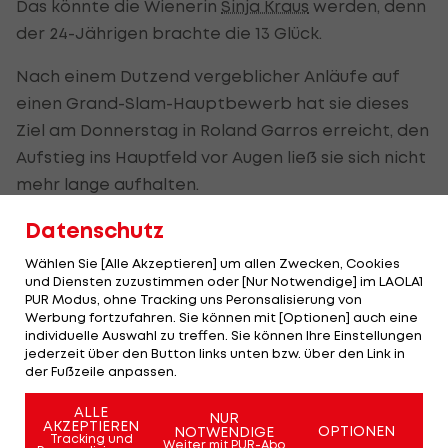
Das könnte die Wienerin
Sinja Kraus
werden, denn
der 24-Jährigen brachte die 13 Glück.
Nach einem Dutzend vergeblicher Anläufe auf
einen Grand-Slam-Hauptbewerb hat sie dieses
Ziel am Donnerstag in Roland Garros erreicht, den
Aufstieg ins Hauptfeld vor Augen ließ sie sich nicht
mehr lange aufhalten.
Die 32-jährige Deutsche Anna-Lena Friedsam
Datenschutz
hatte in der dritten Qualifikationsrunde in 58
Wählen Sie [Alle Akzeptieren] um allen Zwecken, Cookies
Minuten mit 1:6, 1:6 das Nachsehen.
und Diensten zuzustimmen oder [Nur Notwendige] im LAOLA1
PUR Modus, ohne Tracking uns Peronsalisierung von
Werbung fortzufahren. Sie können mit [Optionen] auch eine
individuelle Auswahl zu treffen. Sie können Ihre Einstellungen
Rodionov kämpft noch ums Hauptfeld
jederzeit über den Button links unten bzw. über den Link in
der Fußzeile anpassen.
Am Freitag versucht es ab 11.00 Uhr (
LIVE-
ALLE
Ticker>>>
) auch der Niederösterreicher
Jurij
NUR
AKZEPTIEREN
OPTIONEN
NOTWENDIGE
Tracking und
Rodionov
gegen den Kroaten Borna Gojo.
Weiter mit PUR-Abo