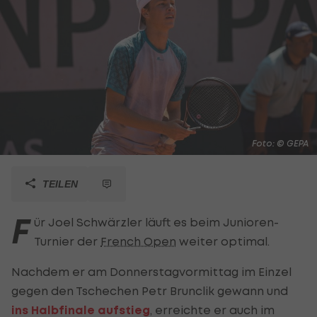
Foto: © GEPA
TEILEN
F
ür Joel Schwärzler läuft es beim Junioren-
Turnier der
French Open
weiter optimal.
Nachdem er am Donnerstagvormittag im Einzel
gegen den Tschechen Petr Brunclik gewann und
ins Halbfinale aufstieg
, erreichte er auch im