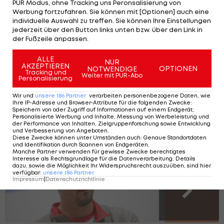
PUR Modus, ohne Tracking uns Peronsalisierung von
Werbung fortzufahren. Sie können mit [Optionen] auch eine
individuelle Auswahl zu treffen. Sie können Ihre Einstellungen
Schwärzler macht
jederzeit über den Button links unten bzw. über den Link in
der Fußzeile anpassen.
nächsten Schritt zum
French-Open-Titel
ALLE
NUR
AKZEPTIEREN
OPTIONEN
NOTWENDIGE
Tennis
Tracking und
Weiter mit PUR-Abo
Personalisierung
Wir und
unsere
186
Partner
verarbeiten personenbezogene Daten, wie
Ihre IP-Adresse und Browser-Attribute für die folgenden Zwecke
:
Thiem-Nachfolge: Diese ÖTV-Asse
Speichern von oder Zugriff auf Informationen auf einem Endgerät;
Personalisierte Werbung und Inhalte, Messung von Werbeleistung und
tummeln sich im ATP-Ranking
der Performance von Inhalten, Zielgruppenforschung sowie Entwicklung
und Verbesserung von Angeboten
.
Diese Zwecke können unter Umständen auch
:
Genaue Standortdaten
und Identifikation durch Scannen von Endgeräten
.
Manche Partner verwenden für gewisse Zwecke berechtigtes
SLIDESHOW
Interesse als Rechtsgrundlage für die Datenverarbeitung. Details
dazu, sowie die Möglichkeit Ihr Widerspruchsrecht auszuüben, sind hier
STARTEN
verfügbar
:
unsere
186
Partner
Impressum
|
Datenschutzrichtlinie