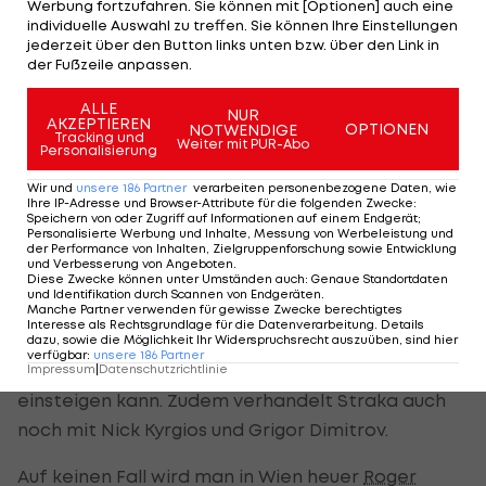
Youngster erreichte heuer bei den
Australian
Werbung fortzufahren. Sie können mit [Optionen] auch eine
individuelle Auswahl zu treffen. Sie können Ihre Einstellungen
Open
das Halbfinale und gilt als kommender Top-
jederzeit über den Button links unten bzw. über den Link in
10-Spieler.
der Fußzeile anpassen.
"Der hat die Zukunft vor sich und ist durch sein
ALLE
NUR
AKZEPTIEREN
OPTIONEN
NOTWENDIGE
exotisches Aussehen eine Bereicherung", so
Tracking und
Weiter mit PUR-Abo
Personalisierung
Straka, der zudem auch schon Vorjahres-Sieger
Wir und
unsere
186
Partner
verarbeiten personenbezogene Daten, wie
Lucas Pouille verpflichtet hat.
Ihre IP-Adresse und Browser-Attribute für die folgenden Zwecke
:
Speichern von oder Zugriff auf Informationen auf einem Endgerät;
Personalisierte Werbung und Inhalte, Messung von Werbeleistung und
der Performance von Inhalten, Zielgruppenforschung sowie Entwicklung
Auch Murray ist weiterhin ein Thema
und Verbesserung von Angeboten
.
Diese Zwecke können unter Umständen auch
:
Genaue Standortdaten
und Identifikation durch Scannen von Endgeräten
.
Ein Thema ist auch weiterhin
Manche Partner verwenden für gewisse Zwecke berechtigtes
Andy Murray
, bei
Interesse als Rechtsgrundlage für die Datenverarbeitung. Details
dem aber noch nicht abzusehen ist, wann er nach
dazu, sowie die Möglichkeit Ihr Widerspruchsrecht auszuüben, sind hier
verfügbar
:
unsere
186
Partner
seiner Hüftverletzung wieder auf der Tour
Impressum
|
Datenschutzrichtlinie
einsteigen kann. Zudem verhandelt Straka auch
noch mit Nick Kyrgios und Grigor Dimitrov.
Auf keinen Fall wird man in Wien heuer
Roger