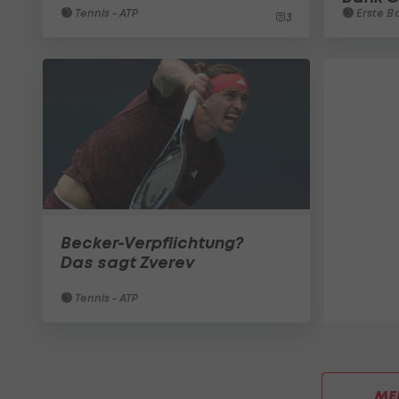
Tennis - ATP
Erste B
3
Becker-Verpflichtung?
Das sagt Zverev
Tennis - ATP
ME