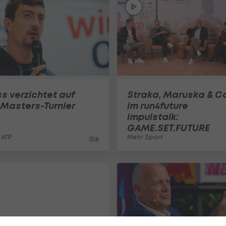
s verzichtet auf
Straka, Maruska & C
 Masters-Turnier
im run4future
impulstalk:
GAME.SET.FUTURE
 ATP
Mehr Sport
8