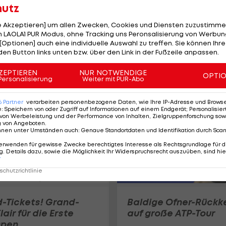
hutz
le Akzeptieren] um allen Zwecken, Cookies und Diensten zuzustimme
 LAOLA1 PUR Modus, ohne Tracking uns Peronsalisierung von Werbung
Straka: "Vielleicht
[Optionen] auch eine individuelle Auswahl zu treffen. Sie können Ihre
haben wir mal über
den Button links unten bzw. über den Link in der Fußzeile anpassen.
100.000 Zuschauer"
ZEPTIEREN
NUR NOTWENDIGE
Erste Bank Open
OPTI
Personalisierung
Weiter mit PUR-Abo
6
Partner
verarbeiten personenbezogene Daten, wie Ihre IP-Adresse und Browser-
e
:
Speichern von oder Zugriff auf Informationen auf einem Endgerät; Personalisi
von Werbeleistung und der Performance von Inhalten, Zielgruppenforschung sow
g von Angeboten
.
nnen unter Umständen auch
:
Genaue Standortdaten und Identifikation durch Sca
erwenden für gewisse Zwecke berechtigtes Interesse als Rechtsgrundlage für d
. Details dazu, sowie die Möglichkeit Ihr Widerspruchsrecht auszuüben, sind hie
r
chutzrichtlinie
-Tickets! Grand-
Baldige Ofner-Rückk
air für die Erste
auf große ATP-Tour
Open