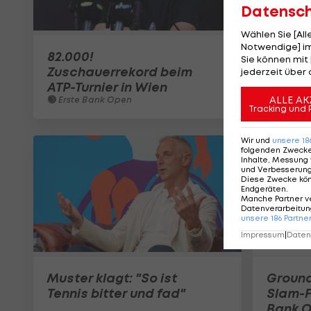
Datensc
Wählen Sie [Al
Notwendige] im
82.000!
Sie können mit 
Zuschauerrekord beim
jederzeit über 
ATP-Turnier in Wien
ALLE AK
Erste Bank Open
Tracking und 
Wir und
unsere
18
folgenden Zweck
Inhalte, Messung 
und Verbesserun
Diese Zwecke kö
Endgeräten
.
Manche Partner v
Datenverarbeitung
unsere
186
Partne
Impressum
|
Datens
Muster klagt: "So ist
Ground
Tennis bitter und fad"
Slam-Fl
Bank 