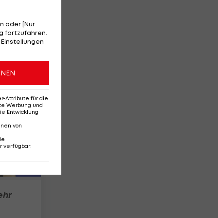
n oder [Nur
 fortzufahren.
 Einstellungen
ONEN
Attribute für die
erte Werbung und
ie Entwicklung
nnen von
ie
r verfügbar
:
ehr