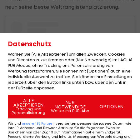
neun seine beste Weltranglistenplatzierung.
Datenschutz
Wählen Sie [Alle Akzeptieren] um allen Zwecken, Cookies
und Diensten zuzustimmen oder [Nur Notwendige] im LAOLA1
PUR Modus, ohne Tracking uns Peronsalisierung von
Werbung fortzufahren. Sie können mit [Optionen] auch eine
individuelle Auswahl zu treffen. Sie können Ihre Einstellungen
jederzeit über den Button links unten bzw. über den Link in
der Fußzeile anpassen.
ALLE
NUR
View this post on Instagram
AKZEPTIEREN
OPTIONEN
NOTWENDIGE
Tracking und
Weiter mit PUR-Abo
Personalisierung
Wir und
unsere
186
Partner
verarbeiten personenbezogene Daten, wie
Ihre IP-Adresse und Browser-Attribute für die folgenden Zwecke
:
Speichern von oder Zugriff auf Informationen auf einem Endgerät;
Personalisierte Werbung und Inhalte, Messung von Werbeleistung und