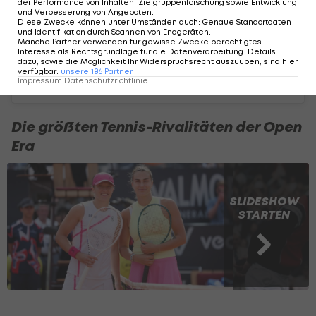
der Performance von Inhalten, Zielgruppenforschung sowie Entwicklung
und Verbesserung von Angeboten
.
Diese Zwecke können unter Umständen auch
:
Genaue Standortdaten
und Identifikation durch Scannen von Endgeräten
.
Manche Partner verwenden für gewisse Zwecke berechtigtes
Interesse als Rechtsgrundlage für die Datenverarbeitung. Details
dazu, sowie die Möglichkeit Ihr Widerspruchsrecht auszuüben, sind hier
verfügbar
:
unsere
186
Partner
A post shared by Roberto Bautista Agut (@robertobautistaagut)
Impressum
|
Datenschutzrichtlinie
Die größten Tennis-Rivalitäten der Open
Era
SLIDESHOW
STARTEN