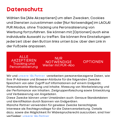
Spiel zurückgewinnen", sagt Straka gegenüber der
Datenschutz
"Kleinen Zeitung"
.
Wählen Sie [Alle Akzeptieren] um allen Zwecken, Cookies
und Diensten zuzustimmen oder [Nur Notwendige] im LAOLA1
Zudem ergänzt er: "Sebastian kassiert immer nur
PUR Modus, ohne Tracking uns Peronsalisierung von
knappe Niederlagen, ist nicht weit weg. Deshalb
Werbung fortzufahren. Sie können mit [Optionen] auch eine
individuelle Auswahl zu treffen. Sie können Ihre Einstellungen
ist er auch nicht beunruhigt. Und er weiß, dass er
jederzeit über den Button links unten bzw. über den Link in
zurückkommen kann – das hat er in den
der Fußzeile anpassen.
vergangenen Jahren schon oft genug bewiesen."
ALLE
NUR
AKZEPTIEREN
OPTIONEN
NOTWENDIGE
Tracking und
Um sein Selbstvertrauen zurückzugewinnen
Weiter mit PUR-Abo
Personalisierung
verzichtet Ofner auf ein Antreten in der
Wir und
unsere
186
Partner
verarbeiten personenbezogene Daten, wie
Qualifikation von Indian Wells, dem ersten Master-
Ihre IP-Adresse und Browser-Attribute für die folgenden Zwecke
:
Speichern von oder Zugriff auf Informationen auf einem Endgerät;
Turnier des Jahres. Stattdessen bleibt der 29-
Personalisierte Werbung und Inhalte, Messung von Werbeleistung und
der Performance von Inhalten, Zielgruppenforschung sowie Entwicklung
Jährige vorerst in Europa auf Challenger-Ebene.
und Verbesserung von Angeboten
.
Diese Zwecke können unter Umständen auch
:
Genaue Standortdaten
und Identifikation durch Scannen von Endgeräten
.
Manche Partner verwenden für gewisse Zwecke berechtigtes
Diese 21 Österreicher knackten die Top
Interesse als Rechtsgrundlage für die Datenverarbeitung. Details
dazu, sowie die Möglichkeit Ihr Widerspruchsrecht auszuüben, sind hier
100 des ATP-Rankings
verfügbar
:
unsere
186
Partner