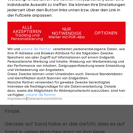
individuelle Auswahl zu treffen. Sie können Ihre Einstellungen
unerfreulich, aber doch war vor allem der Sieg
jederzeit über den Button links unten bzw. über den Link in
über Nadal ein großer Selbstvertrauensschub für
der Fußzeile anpassen.
den zweifachen French-Open-Halbfinalisten.
ALLE
NUR
AKZEPTIEREN
OPTIONEN
NOTWENDIGE
Tracking und
Weiter mit PUR-Abo
Personalisierung
Thiem: "Kein Grund zur Sorge"
Wir und
unsere
186
Partner
verarbeiten personenbezogene Daten, wie
Ihre IP-Adresse und Browser-Attribute für die folgenden Zwecke
:
"Diese Woche war sehr wichtig. Ich habe nicht so
Speichern von oder Zugriff auf Informationen auf einem Endgerät;
Personalisierte Werbung und Inhalte, Messung von Werbeleistung und
großartige Ergebnisse in den vergangenen
der Performance von Inhalten, Zielgruppenforschung sowie Entwicklung
und Verbesserung von Angeboten
.
Wochen gehabt in Monte Carlo oder Barcelona.
Diese Zwecke können unter Umständen auch
:
Genaue Standortdaten
Hier habe ich mein Selbstvertrauen voll
und Identifikation durch Scannen von Endgeräten
.
Manche Partner verwenden für gewisse Zwecke berechtigtes
zurückbekommen, auch wenn ich am Ende
Interesse als Rechtsgrundlage für die Datenverarbeitung. Details
dazu, sowie die Möglichkeit Ihr Widerspruchsrecht auszuüben, sind hier
verloren habe. Es gibt keinen Grund zur Sorge",
verfügbar
:
unsere
186
Partner
Impressum
|
Datenschutzrichtlinie
sagte Thiem in der Pressekonferenz nach dem
Finale.
Gerade auf Sand habe er das Gefühl, dass es auf
Sand in vielen Matches ganz an ihm liege.