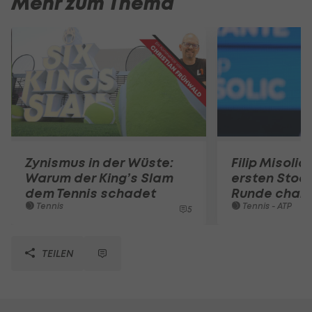
Mehr zum Thema
Zynismus in der Wüste:
Filip Misolic 
Warum der King’s Slam
ersten Stoc
dem Tennis schadet
Runde chan
Tennis
Tennis - ATP
5
TEILEN