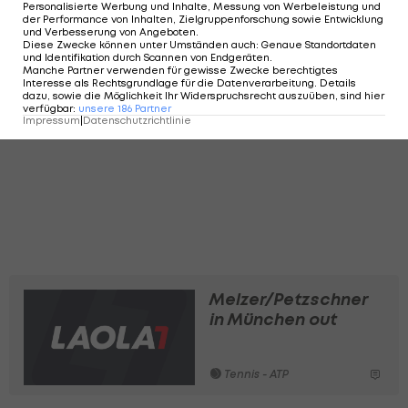
Personalisierte Werbung und Inhalte, Messung von Werbeleistung und
der Performance von Inhalten, Zielgruppenforschung sowie Entwicklung
und Verbesserung von Angeboten
.
Diese Zwecke können unter Umständen auch
:
Genaue Standortdaten
und Identifikation durch Scannen von Endgeräten
.
Manche Partner verwenden für gewisse Zwecke berechtigtes
Interesse als Rechtsgrundlage für die Datenverarbeitung. Details
dazu, sowie die Möglichkeit Ihr Widerspruchsrecht auszuüben, sind hier
verfügbar
:
unsere
186
Partner
Impressum
|
Datenschutzrichtlinie
Melzer/Petzschner
in München out
Tennis - ATP