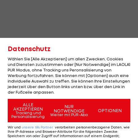
Datenschutz
Wählen Sie [Alle Akzeptieren] um allen Zwecken, Cookies
und Diensten zuzustimmen oder [Nur Notwendige] im LAOLA1
PUR Modus, ohne Tracking uns Peronsalisierung von
Werbung fortzufahren. Sie können mit [Optionen] auch eine
individuelle Auswahl zu treffen. Sie können Ihre Einstellungen
jederzeit über den Button links unten bzw. über den Link in
der Fußzeile anpassen.
ALLE
NUR
AKZEPTIEREN
OPTIONEN
NOTWENDIGE
Tracking und
Weiter mit PUR-Abo
Personalisierung
Wir und
unsere
186
Partner
verarbeiten personenbezogene Daten, wie
Ihre IP-Adresse und Browser-Attribute für die folgenden Zwecke
:
Speichern von oder Zugriff auf Informationen auf einem Endgerät;