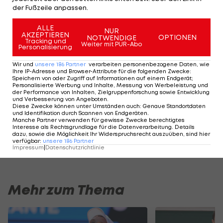
der Fußzeile anpassen.
Rodionov verpasst Überraschung
ALLE
NUR
AKZEPTIEREN
Für
Jurij Rodionov
(
ATP
-530) kommt beim
OPTIONEN
NOTWENDIGE
Tracking und
Weiter mit PUR-Abo
Personalisierung
Challenger in Ostrava (64.000 Euro/Sand) in der
ersten Runde das Aus. Der 18-Jährige muss sich
Wir und
unsere
186
Partner
verarbeiten personenbezogene Daten, wie
Ihre IP-Adresse und Browser-Attribute für die folgenden Zwecke
:
dem topgesetzten Spanier Pedro Martinez (
ATP
-
Speichern von oder Zugriff auf Informationen auf einem Endgerät;
Personalisierte Werbung und Inhalte, Messung von Werbeleistung und
231) mit 6:3, 4:6, 1:6 geschlagen geben.
der Performance von Inhalten, Zielgruppenforschung sowie Entwicklung
und Verbesserung von Angeboten
.
Diese Zwecke können unter Umständen auch
:
Genaue Standortdaten
Rodionov feierte in Tschechien sein Comeback
und Identifikation durch Scannen von Endgeräten
.
Manche Partner verwenden für gewisse Zwecke berechtigtes
nach einer Verletzungspause. Anfang März hatte
Interesse als Rechtsgrundlage für die Datenverarbeitung. Details
dazu, sowie die Möglichkeit Ihr Widerspruchsrecht auszuüben, sind hier
er sich bei einem Turnier in Rovinj am Handgelenk
verfügbar
:
unsere
186
Partner
Impressum
|
Datenschutzrichtlinie
verletzt.
Mehr zum Thema