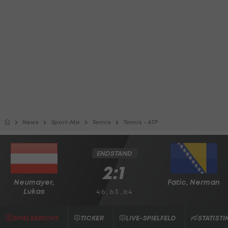
News
Sport-Mix
Tennis
Tennis - ATP
ENDSTAND
2:1
Neumayer,
Fatic, Nerman
Lukas
4:6 , 6:3 , 6:4
SPIELBERICHT
TICKER
LIVE-SPIELFELD
STATISTI