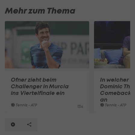
Mehr zum Thema
Ofner zieht beim
In welcher R
Challenger in Murcia
Dominic Thi
ins Viertelfinale ein
Comeback au
an
Tennis - ATP
Tennis - ATP
4