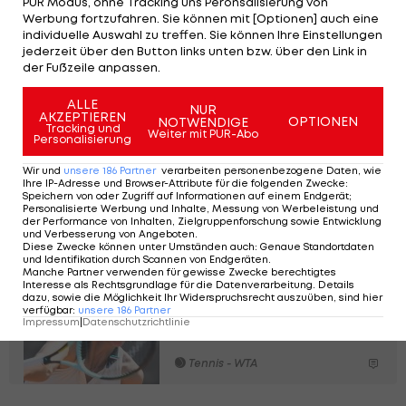
PUR Modus, ohne Tracking uns Peronsalisierung von
Stunden verwertet der Österreicher seinen
Werbung fortzufahren. Sie können mit [Optionen] auch eine
Matchball zum Sieg.
individuelle Auswahl zu treffen. Sie können Ihre Einstellungen
jederzeit über den Button links unten bzw. über den Link in
Im Viertelfinale wartet auf die Nummer 227 der
der Fußzeile anpassen.
Welt am Freitag nun Arthu Gea aus Frankreich
ALLE
NUR
(
ATP
-144.).
AKZEPTIEREN
OPTIONEN
NOTWENDIGE
Tracking und
Weiter mit PUR-Abo
Personalisierung
Tennis LIVE: Kraus'
Wir und
unsere
186
Partner
verarbeiten personenbezogene Daten, wie
Ihre IP-Adresse und Browser-Attribute für die folgenden Zwecke
:
Masters-Debüt in Miami
Speichern von oder Zugriff auf Informationen auf einem Endgerät;
Personalisierte Werbung und Inhalte, Messung von Werbeleistung und
der Performance von Inhalten, Zielgruppenforschung sowie Entwicklung
und Verbesserung von Angeboten
.
Tennis - WTA
Diese Zwecke können unter Umständen auch
:
Genaue Standortdaten
und Identifikation durch Scannen von Endgeräten
.
Manche Partner verwenden für gewisse Zwecke berechtigtes
Tennis heute: Neuer
Interesse als Rechtsgrundlage für die Datenverarbeitung. Details
dazu, sowie die Möglichkeit Ihr Widerspruchsrecht auszuüben, sind hier
Termin für Taggers
verfügbar
:
unsere
186
Partner
Impressum
|
Datenschutzrichtlinie
Miami-Auftakt
Tennis - WTA