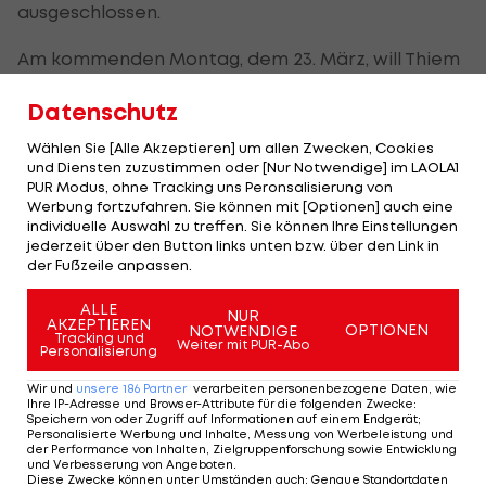
ausgeschlossen.
Am kommenden Montag, dem 23. März, will Thiem
verkünden, worum es sich tatsächlich handelt.
Datenschutz
Wählen Sie [Alle Akzeptieren] um allen Zwecken, Cookies
Die Instagram-Story von Dominic Thiem:
und Diensten zuzustimmen oder [Nur Notwendige] im LAOLA1
PUR Modus, ohne Tracking uns Peronsalisierung von
Werbung fortzufahren. Sie können mit [Optionen] auch eine
individuelle Auswahl zu treffen. Sie können Ihre Einstellungen
jederzeit über den Button links unten bzw. über den Link in
der Fußzeile anpassen.
ALLE
NUR
AKZEPTIEREN
OPTIONEN
NOTWENDIGE
Tracking und
Weiter mit PUR-Abo
Personalisierung
Wir und
unsere
186
Partner
verarbeiten personenbezogene Daten, wie
Ihre IP-Adresse und Browser-Attribute für die folgenden Zwecke
:
Speichern von oder Zugriff auf Informationen auf einem Endgerät;
Personalisierte Werbung und Inhalte, Messung von Werbeleistung und
der Performance von Inhalten, Zielgruppenforschung sowie Entwicklung
und Verbesserung von Angeboten
.
Diese Zwecke können unter Umständen auch
:
Genaue Standortdaten