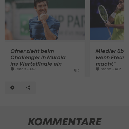
Ofner zieht beim
Miedler übt K
Challenger in Murcia
wenn Freund
ins Viertelfinale ein
macht"
Tennis - ATP
Tennis - ATP
4
KOMMENTARE