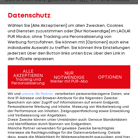
mit 6:3, im zweiten Satz ist nach nur acht Minuten
Datenschutz
bereits Schluss - Brancaccio hatte Ofner da
schon das erste Break abgenommen.
Wählen Sie [Alle Akzeptieren] um allen Zwecken, Cookies
und Diensten zuzustimmen oder [Nur Notwendige] im LAOLA1
PUR Modus, ohne Tracking uns Peronsalisierung von
Werbung fortzufahren. Sie können mit [Optionen] auch eine
Die größten Grand-Slam-
individuelle Auswahl zu treffen. Sie können Ihre Einstellungen
Ausrufezeichen Österreichs
jederzeit über den Button links unten bzw. über den Link in
der Fußzeile anpassen.
ALLE
NUR
AKZEPTIEREN
SLIDESHOW
OPTIONEN
NOTWENDIGE
Tracking und
STARTEN
Weiter mit PUR-Abo
Personalisierung
Wir und
unsere
186
Partner
verarbeiten personenbezogene Daten, wie
Ihre IP-Adresse und Browser-Attribute für die folgenden Zwecke
:
Speichern von oder Zugriff auf Informationen auf einem Endgerät;
Personalisierte Werbung und Inhalte, Messung von Werbeleistung und
der Performance von Inhalten, Zielgruppenforschung sowie Entwicklung
und Verbesserung von Angeboten
.
Diese Zwecke können unter Umständen auch
:
Genaue Standortdaten
und Identifikation durch Scannen von Endgeräten
.
Keine Chance:
Manche Partner verwenden für gewisse Zwecke berechtigtes
Interesse als Rechtsgrundlage für die Datenverarbeitung. Details
Schwärzler scheitert
dazu, sowie die Möglichkeit Ihr Widerspruchsrecht auszuüben, sind hier