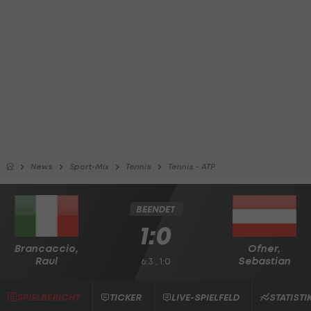
News
Sport-Mix
Tennis
Tennis - ATP
BEENDET
1:0
Brancaccio,
Ofner,
Raul
Sebastian
6:3 , 1:0
SPIELBERICHT
TICKER
LIVE-SPIELFELD
STATISTI