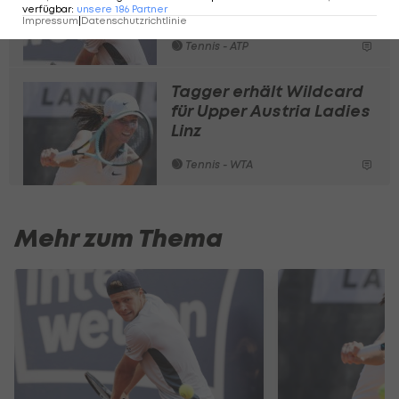
ebenfalls in Bukarest-
verfügbar
:
unsere
186
Partner
Impressum
|
Datenschutzrichtlinie
Quali
Tennis - ATP
Tagger erhält Wildcard
für Upper Austria Ladies
Linz
Tennis - WTA
Mehr zum Thema