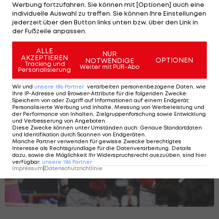
sechster.
Werbung fortzufahren. Sie können mit [Optionen] auch eine
individuelle Auswahl zu treffen. Sie können Ihre Einstellungen
jederzeit über den Button links unten bzw. über den Link in
Bereits am Montag war Teamkollege
Jurij
der Fußzeile anpassen.
Rodionov
an seinem zweiten Gegner in der
Qualifikation, den an Position eins gesetzten
ALLE
NUR
AKZEPTIEREN
OPTIONEN
NOTWENDIGE
Nikoloz Basilashvili, gescheitert.
Tracking und
Weiter mit PUR-Abo
Personalisierung
Wir und
unsere
186
Partner
verarbeiten personenbezogene Daten, wie
Die größten Tennis-Rivalitäten der Open
Ihre IP-Adresse und Browser-Attribute für die folgenden Zwecke
:
Speichern von oder Zugriff auf Informationen auf einem Endgerät;
Era
Personalisierte Werbung und Inhalte, Messung von Werbeleistung und
der Performance von Inhalten, Zielgruppenforschung sowie Entwicklung
und Verbesserung von Angeboten
.
Diese Zwecke können unter Umständen auch
:
Genaue Standortdaten
und Identifikation durch Scannen von Endgeräten
.
Manche Partner verwenden für gewisse Zwecke berechtigtes
SLIDESHOW
Interesse als Rechtsgrundlage für die Datenverarbeitung. Details
STARTEN
dazu, sowie die Möglichkeit Ihr Widerspruchsrecht auszuüben, sind hier
verfügbar
:
unsere
186
Partner
Impressum
|
Datenschutzrichtlinie