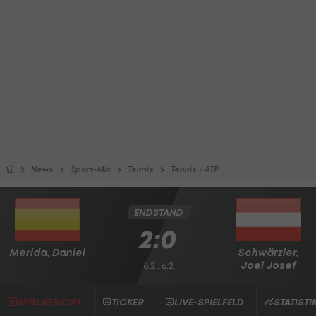
News
Sport-Mix
Tennis
Tennis - ATP
ENDSTAND
2:0
Merida, Daniel
Schwärzler,
Joel Josef
6:2 , 6:2
SPIELBERICHT
TICKER
LIVE-SPIELFELD
STATISTI