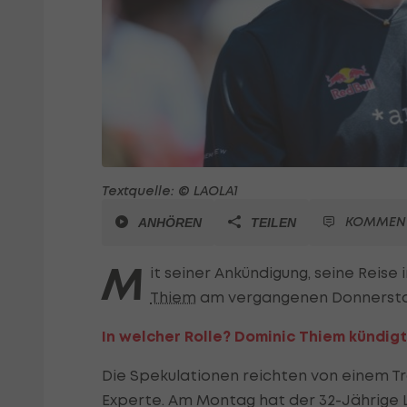
Textquelle: © LAOLA1
KOMMEN
ANHÖREN
TEILEN
M
it seiner Ankündigung, seine Reise
Thiem
am vergangenen Donnerstag
In welcher Rolle? Dominic Thiem kündigt
Die Spekulationen reichten von einem Tra
Experte. Am Montag hat der 32-Jährige L