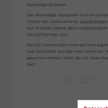
Ankündigung steckt.
Der ehemalige Topspieler wird im Vorfe
Coach von Carlos Alcaraz,
Jannik Sinner
auf virtueller Ebene. Beim angekündigt
die
ATP
Fantasy App.
Bei
ATP
Fantasy kann man sich sein eige
und Tennisfans aus aller Welt antreten.
gewinnen kannst", wirbt der US-Open-Sie
bist."