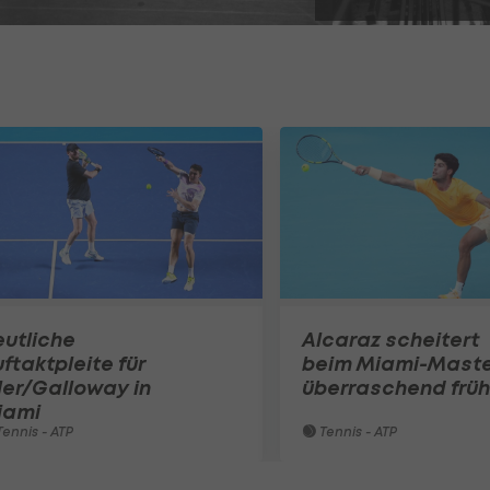
utliche
Alcaraz scheitert
ftaktpleite für
beim Miami-Mast
ler/Galloway in
überraschend früh
iami
ennis - ATP
Tennis - ATP