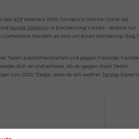
ld des
ATP
Masters 1000-Turniers in Monte-Carlo als
und
Novak Djokovic
in Erscheinung treten - jedoch nur
en Comeback handelt es sich um einen Marketing-Gag f
nes Team zusammenstellen und gegen Freunde, Familie
 "Melde dich an und schaue, ob du gegen mein Team
ger von 2020. "Zeige, dass du ein wahrer
Tennis
-Expert