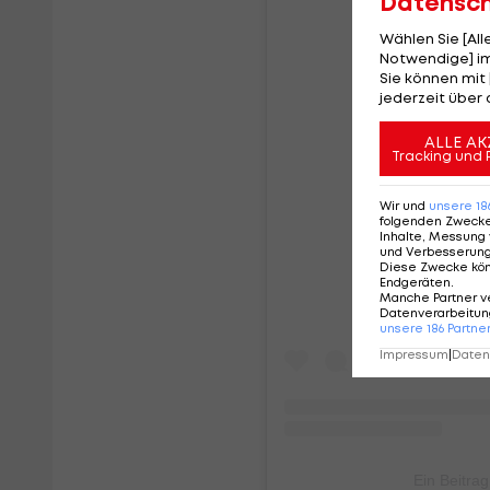
Datensc
Wählen Sie [Al
Notwendige] im
Sie können mit 
jederzeit über 
ALLE AK
Tracking und 
Sieh dir d
Wir und
unsere
18
folgenden Zweck
Inhalte, Messung 
und Verbesserun
Diese Zwecke kö
Endgeräten
.
Manche Partner v
Datenverarbeitung
unsere
186
Partne
Impressum
|
Datens
Ein Beitrag