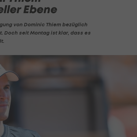
eller Ebene
igung von
Dominic Thiem
bezüglich
. Doch seit Montag ist klar, dass es
t.