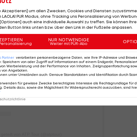
hutz
le Akzeptieren] um allen Zwecken, Cookies und Diensten zuzustimme
 LAOLA1 PUR Modus, ohne Tracking uns Peronsalisierung von Werbung
[Optionen] auch eine individuelle Auswahl zu treffen. Sie können Ihre
den Button links unten bzw. über den Link in der Fußzeile anpassen.
ZEPTIEREN
NUR NOTWENDIGE
OPTI
Personalisierung
Weiter mit PUR-Abo
iesen Beitrag auf Instagram an
6
Partner
verarbeiten personenbezogene Daten, wie Ihre IP-Adresse und Browser-
e
:
Speichern von oder Zugriff auf Informationen auf einem Endgerät; Personalisi
von Werbeleistung und der Performance von Inhalten, Zielgruppenforschung sow
g von Angeboten
.
nnen unter Umständen auch
:
Genaue Standortdaten und Identifikation durch Sca
erwenden für gewisse Zwecke berechtigtes Interesse als Rechtsgrundlage für d
. Details dazu, sowie die Möglichkeit Ihr Widerspruchsrecht auszuüben, sind hie
r
chutzrichtlinie
 geteilt von ATP Tour (@atptour)