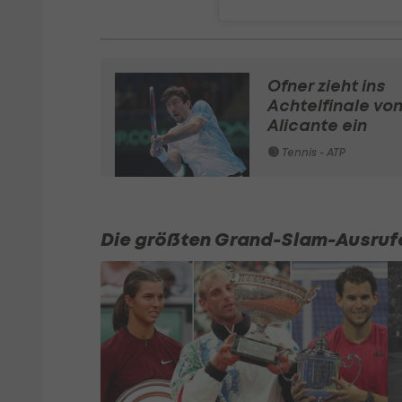
Ofner zieht ins
Achtelfinale vo
Alicante ein
Tennis - ATP
Die größten Grand-Slam-Ausruf