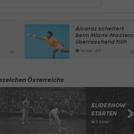
Alcaraz scheitert
n
beim Miami-Masters
überraschend früh
Tennis - ATP
ezeichen Österreichs
SLIDESHOW
STARTEN
3 Bilder