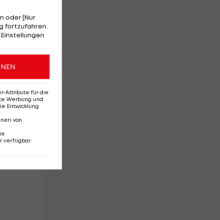
n oder [Nur
 fortzufahren.
 Einstellungen
ONEN
Attribute für die
erte Werbung und
ie Entwicklung
nnen von
ie
r verfügbar
: