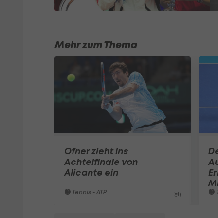
Mehr zum Thema
Ofner zieht ins
De
Achtelfinale von
Au
Alicante ein
Er
M
Tennis - ATP
T
1