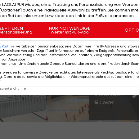
 LAOLA1 PUR Modus, ohne Tracking uns Peronsalisierung von Werbung
[Optionen] auch eine individuelle Auswahl zu treffen. Sie können Ihre
do-Goldmedaillen-Gewinner Shady Elnahas aus Kanada
den Button links unten bzw. über den Link in der Fußzeile anpassen.
r im Track and Field zuhause ist, zugestimmt.
ZEPTIEREN
NUR NOTWENDIGE
OPTI
Center untergebracht, bevor es auf die WWE-Bühne ge
Personalisierung
Weiter mit PUR-Abo
6
Partner
verarbeiten personenbezogene Daten, wie Ihre IP-Adresse und Browser-
e
:
Speichern von oder Zugriff auf Informationen auf einem Endgerät; Personalisi
von Werbeleistung und der Performance von Inhalten, Zielgruppenforschung sow
er "Sport Arena" in Wien
g von Angeboten
.
nnen unter Umständen auch
:
Genaue Standortdaten und Identifikation durch Sca
erwenden für gewisse Zwecke berechtigtes Interesse als Rechtsgrundlage für d
. Details dazu, sowie die Möglichkeit Ihr Widerspruchsrecht auszuüben, sind hie
r
SLIDESHOW
chutzrichtlinie
STARTEN
3 Bilder