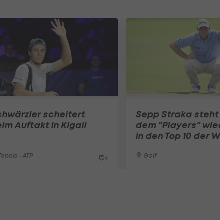
hwärzler scheitert
Sepp Straka steht
im Auftakt in Kigali
dem "Players" wie
in den Top 10 der W
ennis - ATP
Golf
4