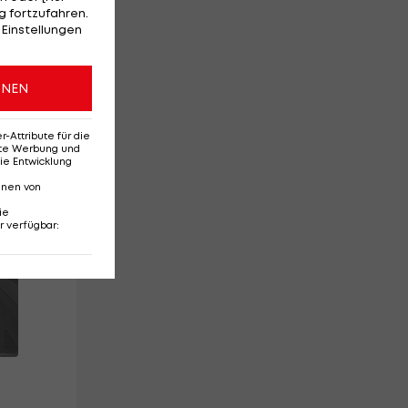
 fortzufahren.
 Einstellungen
ONEN
ht.
Attribute für die
erte Werbung und
ie Entwicklung
nnen von
ie
r verfügbar
: