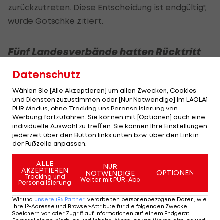
zurückzutreten. Diese Entscheidung ist endgültig",
wurde Gotschke zitiert.
Fünf Landesverbände hatten Rücktritt
gefordert
Datenschutz
Gotschke kommt damit auch einer Forderung im
Wählen Sie [Alle Akzeptieren] um allen Zwecken, Cookies
zerstrittenen ÖTTV nach, so hatten u.a. fünf
und Diensten zuzustimmen oder [Nur Notwendige] im LAOLA1
PUR Modus, ohne Tracking uns Peronsalisierung von
Landesverbände und die Spielervertreter Daniel
Werbung fortzufahren. Sie können mit [Optionen] auch eine
Habesohn und Sofia Polcanova den Rücktritt der
individuelle Auswahl zu treffen. Sie können Ihre Einstellungen
jederzeit über den Button links unten bzw. über den Link in
Verbandsspitze gefordert.
der Fußzeile anpassen.
Gemeint war damit auch Vizepräsident Conrad
ALLE
NUR
AKZEPTIEREN
OPTIONEN
NOTWENDIGE
Miller. Wie dieser zu der Sachlage steht, ist noch
Tracking und
Weiter mit PUR-Abo
Personalisierung
offen. Bekrittelt wurde der Umgang mit der
Aufklärung der Missbrauchsvorwürfe gegen einen
Wir und
unsere
186
Partner
verarbeiten personenbezogene Daten, wie
Ihre IP-Adresse und Browser-Attribute für die folgenden Zwecke
:
Nachwuchstrainer, der im Verein des
Speichern von oder Zugriff auf Informationen auf einem Endgerät;