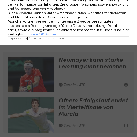
Personalisierte Werbung und Inhalte, Messung von Werbeleistung und
Vizepräsidenten angestellt war.
der Performance von Inhalten, Zielgruppenforschung sowie Entwicklung
und Verbesserung von Angeboten
.
Diese Zwecke können unter Umständen auch
:
Genaue Standortdaten
Der ÖTTV, so Gotschke, habe kein Durchgriffsrecht
und Identifikation durch Scannen von Endgeräten
.
Manche Partner verwenden für gewisse Zwecke berechtigtes
auf Vereine. "Ich habe ihn gebeten, den Trainer
Interesse als Rechtsgrundlage für die Datenverarbeitung. Details
dazu, sowie die Möglichkeit Ihr Widerspruchsrecht auszuüben, sind hier
aus dem Betrieb zu nehmen - aber ich bin damit
verfügbar
:
unsere
186
Partner
Impressum
|
Datenschutzrichtlinie
nicht durchgekommen", erklärte Gotschke.
Neumayer kann starke
Leistung nicht belohnen
Tennis - ATP
Ofners Erfolgslauf endet
im Viertelfinale von
Murcia
Tennis - ATP