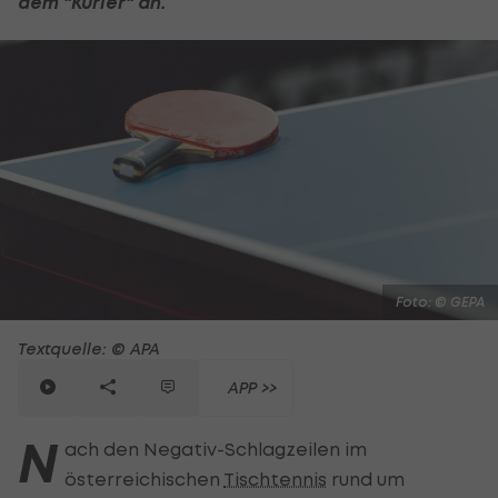
dem "Kurier" an.
Foto: © GEPA
Textquelle: © APA
APP >>
N
ach den Negativ-Schlagzeilen im
österreichischen
Tischtennis
rund um