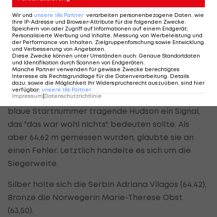
"Riskieren im ersten, das ist voll aufgegangen. Da
Wir und
unsere
186
Partner
verarbeiten personenbezogene Daten, wie
ist es bis jetzt noch nie."
Ihre IP-Adresse und Browser-Attribute für die folgenden Zwecke
:
Speichern von oder Zugriff auf Informationen auf einem Endgerät;
Personalisierte Werbung und Inhalte, Messung von Werbeleistung und
der Performance von Inhalten, Zielgruppenforschung sowie Entwicklung
Das war wohl doch nicht nichts
und Verbesserung von Angeboten
.
Diese Zwecke können unter Umständen auch
:
Genaue Standortdaten
und Identifikation durch Scannen von Endgeräten
.
Manche Partner verwenden für gewisse Zwecke berechtigtes
Das Einwerfen war nichts besonders gut, da war
Interesse als Rechtsgrundlage für die Datenverarbeitung. Details
dazu, sowie die Möglichkeit Ihr Widerspruchsrecht auszuüben, sind hier
sich das Duo einig. Nach dem ersten Versuch im
verfügbar
:
unsere
186
Partner
Impressum
|
Datenschutzrichtlinie
Bewerb gab die als Europas Jahresbeste eine
blaue Startnummer tragende Hudson ein Signal,
das "das war wohl nichts", bedeuten sollte. Als
aber 64,62 m gemessen wurden, glaubte sie an
einen Fehler. Letztlich handelte es sich um die
Siegerweite.
Silber holte sich die Serbin Adriana Vilagos (64,42),
Bronze die Norwegerin Marie-Therese Obst
(63,50).