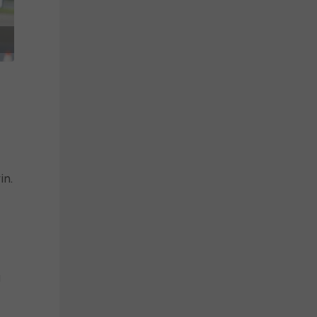
in.
a