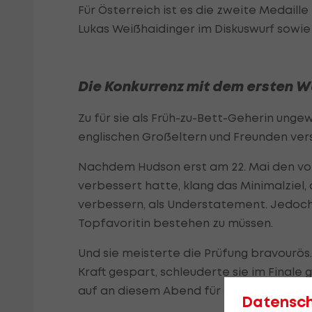
Für Österreich ist es die zweite Medaill
Lukas Weißhaidinger im Diskuswurf sowie 
Die Konkurrenz mit dem ersten 
Zu für sie als Früh-zu-Bett-Geherin ung
englischen Großeltern und Freunden verspr
Nachdem Hudson erst am 22. Mai den von
verbessert hatte, klang das Minimalziel,
verbessern, als Understatement. Jedoch 
Topfavoritin bestehen zu müssen.
Und sie meisterte die Prüfung bravourös. 
Kraft gespart, schleuderte sie im Final
auf an diesem Abend für die anderen un
Datensc