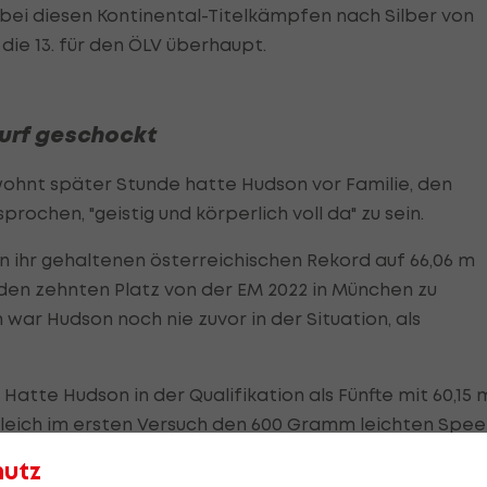
e bei diesen Kontinental-Titelkämpfen nach Silber von
die 13. für den ÖLV überhaupt.
Wurf geschockt
ewohnt später Stunde hatte Hudson vor Familie, den
ochen, "geistig und körperlich voll da" zu sein.
 ihr gehaltenen österreichischen Rekord auf 66,06 m
 den zehnten Platz von der EM 2022 in München zu
war Hudson noch nie zuvor in der Situation, als
Hatte Hudson in der Qualifikation als Fünfte mit 60,15 
e gleich im ersten Versuch den 600 Gramm leichten Spee
erreichbare 64,62 m.
hutz