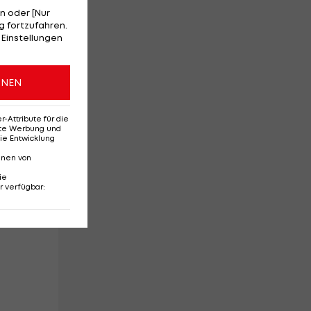
ren
n oder [Nur
 fortzufahren.
 Einstellungen
ONEN
Attribute für die
erte Werbung und
ie Entwicklung
nnen von
ie
r verfügbar
: