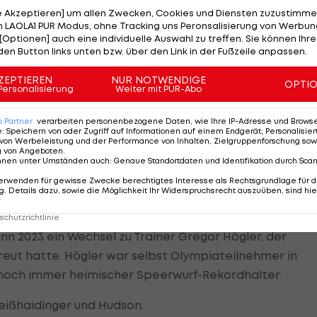
sichtbar, diese kamen erst im dritten Versuch auf Tou
le Akzeptieren] um allen Zwecken, Cookies und Diensten zuzustimme
 LAOLA1 PUR Modus, ohne Tracking uns Peronsalisierung von Werbung
an Hudson heran.
[Optionen] auch eine individuelle Auswahl zu treffen. Sie können Ihre
den Button links unten bzw. über den Link in der Fußzeile anpassen.
inem ungültigen Versuch, 61,75 und 62,74 folgen. Beim
ameisterin fest, es wurden nochmals 59,55 m.
ZEPTIEREN
NUR NOTWENDIGE
OPTI
Personalisierung
Weiter mit PUR-Abo
6
Partner
verarbeiten personenbezogene Daten, wie Ihre IP-Adresse und Browser-
e
:
Speichern von oder Zugriff auf Informationen auf einem Endgerät; Personalisi
m
von Werbeleistung und der Performance von Inhalten, Zielgruppenforschung sow
g von Angeboten
.
nnen unter Umständen auch
:
Genaue Standortdaten und Identifikation durch Sca
im Vorjahr, als sie erst bei den European Games in
erwenden für gewisse Zwecke berechtigtes Interesse als Rechtsgrundlage für d
ann und in Budapest bei der WM den fünften Platz
. Details dazu, sowie die Möglichkeit Ihr Widerspruchsrecht auszuüben, sind hie
r
chutzrichtlinie
 2023 ein Wechsel zu Trainer Gregor Högler, der
reut hatte. Högler war selbst Olympiateilnehmer in
er noch immer heimischer Speerwurf-Rekordhalter.
eißhaidinger und Hudson.