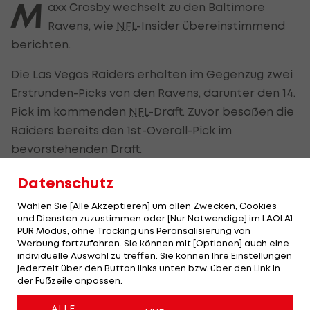
M
axx Crosby wechselt zu den Baltimore
Ravens, wie
NFL
-Insider übereinstimmend
berichten.
Die Las Vegas Raiders erhalten im Gegenzug zwei
Erstrunden-Picks von den Ravens, darunter den 14.
Pick im kommenden
NFL
-Draft. Zuvor besaßen die
Raiders bereits den 1st-Overall-Pick im
bevorstehenden Draft.
Der 28-jährige Crosby, ein fünfmaliger Pro-Bowl-
Datenschutz
Edge-Rusher, erzielte in der vergangenen Saison
Wählen Sie [Alle Akzeptieren] um allen Zwecken, Cookies
zehn Sacks und erreichte damit zum vierten Mal
und Diensten zuzustimmen oder [Nur Notwendige] im LAOLA1
PUR Modus, ohne Tracking uns Peronsalisierung von
in seiner siebenjährigen Karriere die zweistellige
Werbung fortzufahren. Sie können mit [Optionen] auch eine
Marke.
individuelle Auswahl zu treffen. Sie können Ihre Einstellungen
jederzeit über den Button links unten bzw. über den Link in
der Fußzeile anpassen.
Die 30 größten Monster-Verträge der
ALLE