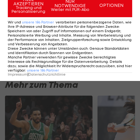
NFL
NUR
AKZEPTIEREN
OPTIONEN
NOTWENDIGE
Tracking und
Weiter mit PUR-Abo
Personalisierung
Wir und
unsere
186
Partner
verarbeiten personenbezogene Daten, wie
SLIDESHOW
Ihre IP-Adresse und Browser-Attribute für die folgenden Zwecke
:
Speichern von oder Zugriff auf Informationen auf einem Endgerät;
STARTEN
Personalisierte Werbung und Inhalte, Messung von Werbeleistung und
der Performance von Inhalten, Zielgruppenforschung sowie Entwicklung
und Verbesserung von Angeboten
.
Diese Zwecke können unter Umständen auch
:
Genaue Standortdaten
und Identifikation durch Scannen von Endgeräten
.
Manche Partner verwenden für gewisse Zwecke berechtigtes
Interesse als Rechtsgrundlage für die Datenverarbeitung. Details
dazu, sowie die Möglichkeit Ihr Widerspruchsrecht auszuüben, sind hier
verfügbar
:
unsere
186
Partner
Impressum
|
Datenschutzrichtlinie
Mehr zum Thema