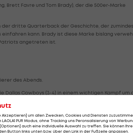
g, Brett Favre und Tom Brady), der die 500er-Marke
 der dritte Quarterback der Geschichte, der zuminde
 einfahren kann. Brady ist diese Marke bislang verweh
atriots angetreten ist.
lierer des Abends.
die Dallas Cowboys (3-4) in einem wichtigen Kampf um 
r setzt den möglichen Ausgleich aus 52 Yards mit
hutz
le Akzeptieren] um allen Zwecken, Cookies und Diensten zuzustimme
 LAOLA1 PUR Modus, ohne Tracking uns Peronsalisierung von Werbung
d-Goal-Versuch mit einer überflüssigen 5-Yards-Strafe
[Optionen] auch eine individuelle Auswahl zu treffen. Sie können Ihre
tscheidenden Meter.
den Button links unten bzw. über den Link in der Fußzeile anpassen.