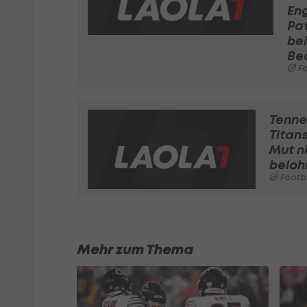
En
Pat
bei
Be
Foot
Tenn
Titans
Mut n
beloh
Football
Mehr zum Thema