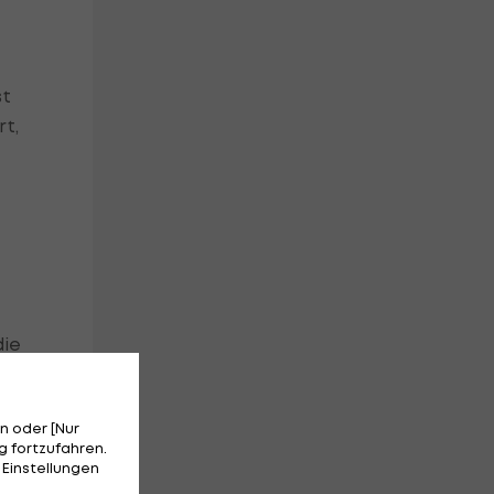
st
rt,
die
n oder [Nur
 fortzufahren.
 Einstellungen