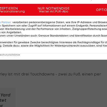
ärtsspiel nicht gewinnen, während man daheim
ZEPTIEREN
NUR NOTWENDIGE
OPTI
Personalisierung
Weiter mit PUR-Abo
chseln sich Sieg und Niederlage seit mittlerweile zehn
6
Partner
verarbeiten personenbezogene Daten, wie Ihre IP-Adresse und Browser-
e
:
Speichern von oder Zugriff auf Informationen auf einem Endgerät; Personalisi
von Werbeleistung und der Performance von Inhalten, Zielgruppenforschung sow
g von Angeboten
.
nnen unter Umständen auch
:
Genaue Standortdaten und Identifikation durch Sca
erwenden für gewisse Zwecke berechtigtes Interesse als Rechtsgrundlage für d
. Details dazu, sowie die Möglichkeit Ihr Widerspruchsrecht auszuüben, sind hie
r
aben die Los Angeles Rams, einziges noch
chutzrichtlinie
 keine Mühe: Bei den San Francisco 49ers (1-6) hat m
rley ist mit drei Touchdowns - zwei zu Fuß, einen per
 Yard
tet
w