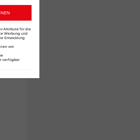
ONEN
Attribute für die
erte Werbung und
ie Entwicklung
nnen von
ie
r verfügbar
:
an