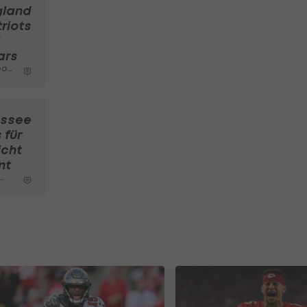
gland
riots
ars
ball
essee
 für
icht
nt