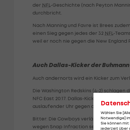
der
NFL
-Geschichte (nach Peyton Mannin
durchbricht.
Nach Manning und Favre ist Brees zudem
einen Sieg gegen jedes der 32
NFL
-Teams
weil er noch nie gegen die New England P
Auch Dallas-Kicker der Buhmann
Auch andernorts wird ein Kicker zum Ver
Die Washington Redskins (4-2) schlagen 
NFC East 20:17. Dallas-Kicker Brett Mahe
Datensc
auslaufender Uhr gegen die Stange.
Wählen Sie [Al
Notwendige] im
Bitter: Die Cowboys verlängern den Fiel
Sie können mit 
wegen Snap Infraction selbst um die en
jederzeit über 