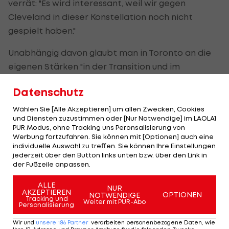
verrät: "Es wird interessant, weil wir gegen
Cleveland in dieser Konstellation noch nicht
gespielt haben."
Unabhängig davon glaubt man in Toronto an die
eigenen Stärken "in der Transition und im
defensiven Druck". Man habe das das ganze Jahr
Datenschutz
über trainiert, "um das jetzt in den richtigen
Momenten parat zu haben". Außerdem rechnet
Wählen Sie [Alle Akzeptieren] um allen Zwecken, Cookies
und Diensten zuzustimmen oder [Nur Notwendige] im LAOLA1
sich der Center gute Chancen in den Match-ups
PUR Modus, ohne Tracking uns Peronsalisierung von
aus.
Werbung fortzufahren. Sie können mit [Optionen] auch eine
individuelle Auswahl zu treffen. Sie können Ihre Einstellungen
jederzeit über den Button links unten bzw. über den Link in
Mut macht ihm vor allem, dass sich die
der Fußzeile anpassen.
Mannschaft in der Regular Season sehr oft in
bereits verloren geglaubte Spiele
ALLE
NUR
AKZEPTIEREN
OPTIONEN
NOTWENDIGE
zurückgekämpft hat: "Wir haben sehr oft mentale
Tracking und
Weiter mit PUR-Abo
Personalisierung
Stärke bewiesen - das ist etwas, was uns in den
Wir und
unsere
186
Partner
verarbeiten personenbezogene Daten, wie
Playoffs sicher helfen kann."