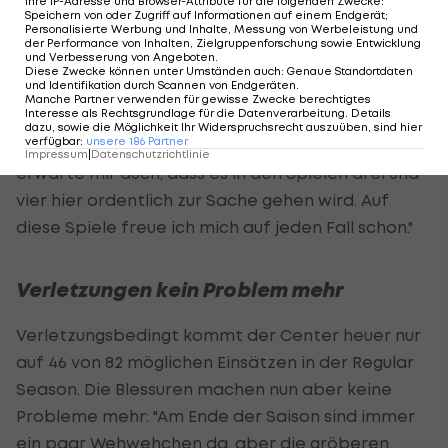
Ihre IP-Adresse und Browser-Attribute für die folgenden Zwecke
:
Speichern von oder Zugriff auf Informationen auf einem Endgerät;
Personalisierte Werbung und Inhalte, Messung von Werbeleistung und
In die kehrt Pöltl selbst nach sieben Jahren
der Performance von Inhalten, Zielgruppenforschung sowie Entwicklung
und Verbesserung von Angeboten
.
wieder zurück, für Toronto ist es die erste
Diese Zwecke können unter Umständen auch
:
Genaue Standortdaten
und Identifikation durch Scannen von Endgeräten
.
Teilnahme seit 2022. Für die Spiele in der
Manche Partner verwenden für gewisse Zwecke berechtigtes
Interesse als Rechtsgrundlage für die Datenverarbeitung. Details
Scotiabank Arena glaubt er an die gute Stimmung
dazu, sowie die Möglichkeit Ihr Widerspruchsrecht auszuüben, sind hier
verfügbar
:
unsere
186
Partner
der "sportfanatischen" Fans in Toronto: "Ich
Impressum
|
Datenschutzrichtlinie
erwarte mir auch, dass es in den Spielen drei und
vier hier ordentlich zur Sache gehen wird. Auf
diese Spiele freue ich mich auf jeden Fall schon."
Verletzungen kein Problem mehr
Verletzungsbedingt kommt der Center heuer nur
auf 46 von 82 möglichen Einsätzen in der Regular
Season. Die Blessuren machen nun aber keine
Probleme mehr: "Am Ende der Saison sind immer
ein paar Wehwehchen da, aber die gröberen