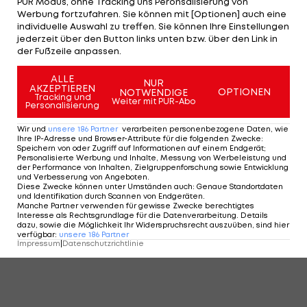
PUR Modus, ohne Tracking uns Peronsalisierung von
Werbung fortzufahren. Sie können mit [Optionen] auch eine
Stadions für euch:
individuelle Auswahl zu treffen. Sie können Ihre Einstellungen
jederzeit über den Button links unten bzw. über den Link in
der Fußzeile anpassen.
1 VON 11
ALLE
NUR
AKZEPTIEREN
OPTIONEN
NOTWENDIGE
Tracking und
Weiter mit PUR-Abo
Personalisierung
KOMMENTARE
Wir und
unsere
186
Partner
verarbeiten personenbezogene Daten, wie
Ihre IP-Adresse und Browser-Attribute für die folgenden Zwecke
:
Speichern von oder Zugriff auf Informationen auf einem Endgerät;
Personalisierte Werbung und Inhalte, Messung von Werbeleistung und
der Performance von Inhalten, Zielgruppenforschung sowie Entwicklung
und Verbesserung von Angeboten
.
Diese Zwecke können unter Umständen auch
:
Genaue Standortdaten
und Identifikation durch Scannen von Endgeräten
.
Manche Partner verwenden für gewisse Zwecke berechtigtes
Interesse als Rechtsgrundlage für die Datenverarbeitung. Details
dazu, sowie die Möglichkeit Ihr Widerspruchsrecht auszuüben, sind hier
verfügbar
:
unsere
186
Partner
Impressum
|
Datenschutzrichtlinie