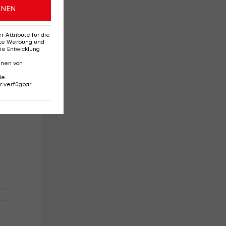
ONEN
Attribute für die
erte Werbung und
ie Entwicklung
nnen von
ie
r verfügbar
: