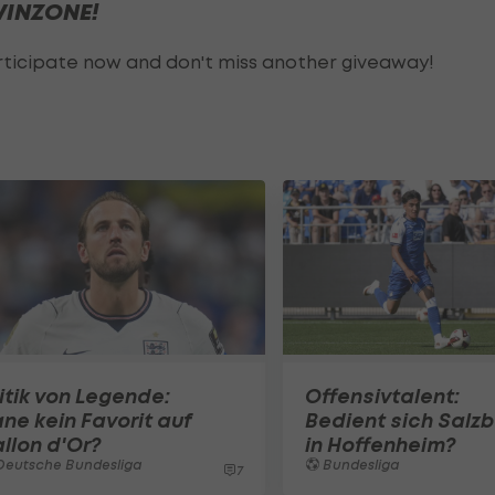
 WINZONE!
rticipate now and don't miss another giveaway!
itik von Legende:
Offensivtalent:
ne kein Favorit auf
Bedient sich Salz
llon d'Or?
in Hoffenheim?
Deutsche Bundesliga
Bundesliga
7