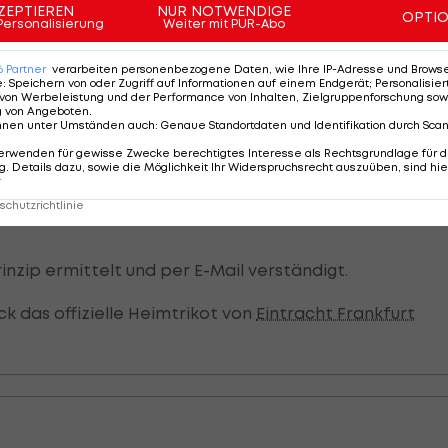
ZEPTIEREN
NUR NOTWENDIGE
OPTI
Personalisierung
Weiter mit PUR-Abo
6
Partner
verarbeiten personenbezogene Daten, wie Ihre IP-Adresse und Browser-
e
:
Speichern von oder Zugriff auf Informationen auf einem Endgerät; Personalisi
von Werbeleistung und der Performance von Inhalten, Zielgruppenforschung sow
 2024/25
g von Angeboten
.
nnen unter Umständen auch
:
Genaue Standortdaten und Identifikation durch Sca
erwenden für gewisse Zwecke berechtigtes Interesse als Rechtsgrundlage für d
. Details dazu, sowie die Möglichkeit Ihr Widerspruchsrecht auszuüben, sind hie
r
chutzrichtlinie
nzip ermittelt und per E-Mail verständigt.
k das offizielle Heimtrikot von
Eintracht Frankfurt