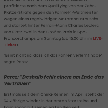
profitierte nach dem Qualifying von der Zehn-
Plätze-Strafe gegen den Formel-1-Weltmeister
wegen eines regelwidrigen Motorenaustauschs
und startet hinter
Ferrari
-Mann Charles Leclerc
von Platz zwei in den Großen Preis in Spa-
Francorchamps am Sonntag (ab 15.00 Uhr im
LIVE-
Ticker
).
"Es ist nicht so, dass ich das Fahren verlernt habe",
sagte Perez.
Perez: "Deshalb fehlt einem am Ende das
Vertrauen"
Erstmals seit dem China-Rennen im April steht der
34-Jährige wieder in der ersten Startreihe und
kann sogar auf seinen ersten Sieg seit