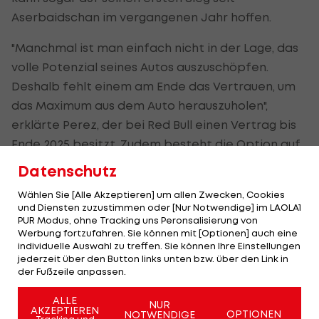
Aserbaidschan im vergangenen Jahr hoffen.
"Manchmal ist man einfach nicht in der Lage, das
volle Potenzial seines Autos auszuschöpfen.
Deshalb fehlt einem am Ende das Vertrauen, um
das Maximum aus dem Auto herauszuholen",
erklärte Perez, der bei Red Bull einen Vertrag bis
Ende 2025 besitzt. Zudem besteht die Option auf
eine weitere Saison.
Datenschutz
Doch nach einem starken Auftakt 2024 hat der
Wählen Sie [Alle Akzeptieren] um allen Zwecken, Cookies
und Diensten zuzustimmen oder [Nur Notwendige] im LAOLA1
Mittelamerikaner immer stärker nachgelassen.
PUR Modus, ohne Tracking uns Peronsalisierung von
Der WM-Führende Verstappen (265) hat mehr als
Werbung fortzufahren. Sie können mit [Optionen] auch eine
individuelle Auswahl zu treffen. Sie können Ihre Einstellungen
doppelt so viele Punkte wie Perez (124). Das ist bei
jederzeit über den Button links unten bzw. über den Link in
Red Bull für eine Nummer zwei eindeutig zu wenig,
der Fußzeile anpassen.
weshalb über eine vorzeitige Ablösung noch in
ALLE
NUR
diesem Sommer spekuliert wird.
AKZEPTIEREN
OPTIONEN
NOTWENDIGE