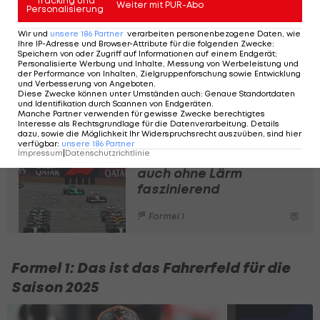
Tracking und
Weiter mit PUR-Abo
Personalisierung
Red-Bull-Nachwuchsmann
Liam Lawson
(22) und
Wir und
unsere
186
Partner
verarbeiten personenbezogene Daten, wie
Daniel Ricciardo (35) von Schwester-Team Racing
Ihre IP-Adresse und Browser-Attribute für die folgenden Zwecke
:
Speichern von oder Zugriff auf Informationen auf einem Endgerät;
Bulls gelten als Ersatzkandidaten für Perez. "Ich
Personalisierte Werbung und Inhalte, Messung von Werbeleistung und
der Performance von Inhalten, Zielgruppenforschung sowie Entwicklung
hoffe, dass das ein nachhaltiges Hoch bewirkt",
und Verbesserung von Angeboten
.
Diese Zwecke können unter Umständen auch
:
Genaue Standortdaten
meinte Red-Bull-Motorsportberater Helmut
und Identifikation durch Scannen von Endgeräten
.
Manche Partner verwenden für gewisse Zwecke berechtigtes
Marko über Perez.
Interesse als Rechtsgrundlage für die Datenverarbeitung. Details
dazu, sowie die Möglichkeit Ihr Widerspruchsrecht auszuüben, sind hier
verfügbar
:
unsere
186
Partner
Impressum
|
Datenschutzrichtlinie
These: Motorsport ist
auch ohne Lärm
faszinierend
Formel 1
Formel 1: Das ist das Fahrerfeld für die
Saison 2025