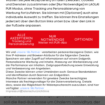
Wählen Sie [Alle Akzeptieren] um allen Zwecken, Cookies
Da wundert es auch nicht, dass sich die
und Diensten zuzustimmen oder [Nur Notwendige] im LAOLA1
Wechselgerüchte um den vierfachen Weltmeister
PUR Modus, ohne Tracking uns Peronsalisierung von
Werbung fortzufahren. Sie können mit [Optionen] auch eine
seit Monaten hartnäckig halten. Verstappens
individuelle Auswahl zu treffen. Sie können Ihre Einstellungen
Geduldsfaden soll in den vergangenen Wochen
jederzeit über den Button links unten bzw. über den Link in
der Fußzeile anpassen.
merklich kürzer geworden sein.
ALLE
NUR
Die Nummer zwei Sergio Perez durch
Liam Lawson
AKZEPTIEREN
OPTIONEN
NOTWENDIGE
Tracking und
Weiter mit PUR-Abo
zu ersetzen und diesen dann nach nur zwei
Personalisierung
Rennen für
Yuki Tsunoda
den Laufpass zu geben,
Wir und
unsere
186
Partner
verarbeiten personenbezogene Daten, wie
Ihre IP-Adresse und Browser-Attribute für die folgenden Zwecke
:
tat ihr übriges.
Speichern von oder Zugriff auf Informationen auf einem Endgerät;
Personalisierte Werbung und Inhalte, Messung von Werbeleistung und
der Performance von Inhalten, Zielgruppenforschung sowie Entwicklung
Betrachtet man all das, kommt Horners
und Verbesserung von Angeboten
.
Diese Zwecke können unter Umständen auch
:
Genaue Standortdaten
Entlassung nicht überraschend. Der Teamchef war
und Identifikation durch Scannen von Endgeräten
.
Manche Partner verwenden für gewisse Zwecke berechtigtes
nicht mehr haltbar.
Interesse als Rechtsgrundlage für die Datenverarbeitung. Details
dazu, sowie die Möglichkeit Ihr Widerspruchsrecht auszuüben, sind hier
verfügbar
:
unsere
186
Partner
Horner soll sich zuletzt außerdem mehrfach
Impressum
|
Datenschutzrichtlinie
gegen Umstrukturierungen gewehrt haben. Das
soll die Red-Bull-Bosse um Chalerm Yoovidhya, der