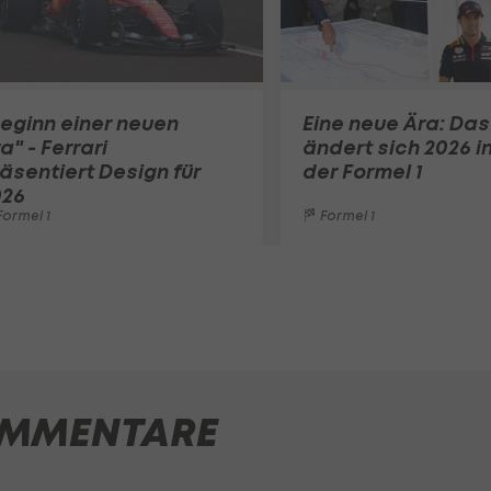
eginn einer neuen
Eine neue Ära: Das
a" - Ferrari
ändert sich 2026 i
äsentiert Design für
der Formel 1
026
ormel 1
Formel 1
MMENTARE