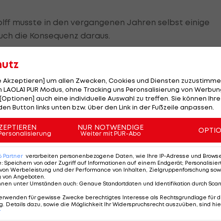
lff musste in den vergangenen Jahren selbst einige
uch die Konsequenz daraus.
m Moment, wo du aufhörst, deinen Werkzeugen zu
hutz
. Dadurch verlierst du eine Menge Zeit, und Zeit ist
le Akzeptieren] um allen Zwecken, Cookies und Diensten zuzustimme
e verlierst, wird sie aber zu deinem schlimmsten Feind"
 LAOLA1 PUR Modus, ohne Tracking uns Peronsalisierung von Werbung
[Optionen] auch eine individuelle Auswahl zu treffen. Sie können Ihre
den Button links unten bzw. über den Link in der Fußzeile anpassen.
e beim Überfahren der Randsteine auf. Dies ist natürlic
ZEPTIEREN
NUR NOTWENDIGE
OPTI
eine Problematik, da die Randsteine sich unmittelbar 
Personalisierung
Weiter mit PUR-Abo
Auto kommt nicht so gut über die Randsteine drüber",
6
Partner
verarbeiten personenbezogene Daten, wie Ihre IP-Adresse und Browser-
e
:
Speichern von oder Zugriff auf Informationen auf einem Endgerät; Personalisi
von Werbeleistung und der Performance von Inhalten, Zielgruppenforschung sow
g von Angeboten
.
dreifachen Champions komfortable 41 Zähler auf
nnen unter Umständen auch
:
Genaue Standortdaten und Identifikation durch Sca
erwenden für gewisse Zwecke berechtigtes Interesse als Rechtsgrundlage für d
. Details dazu, sowie die Möglichkeit Ihr Widerspruchsrecht auszuüben, sind hie
r