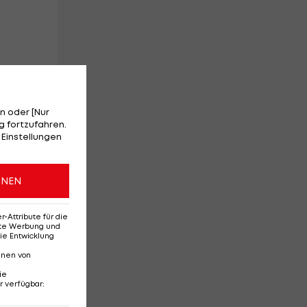
n oder [Nur
,
 fortzufahren.
 Einstellungen
h
ONEN
vor
Attribute für die
erte Werbung und
ie Entwicklung
nnen von
ie
r verfügbar
: