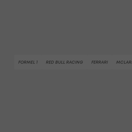
FORMEL 1
RED BULL RACING
FERRARI
MCLAR