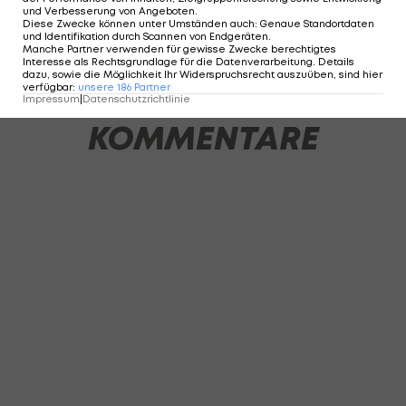
und Verbesserung von Angeboten
.
Diese Zwecke können unter Umständen auch
:
Genaue Standortdaten
und Identifikation durch Scannen von Endgeräten
.
1 VON 31
Manche Partner verwenden für gewisse Zwecke berechtigtes
Interesse als Rechtsgrundlage für die Datenverarbeitung. Details
dazu, sowie die Möglichkeit Ihr Widerspruchsrecht auszuüben, sind hier
verfügbar
:
unsere
186
Partner
Impressum
|
Datenschutzrichtlinie
KOMMENTARE