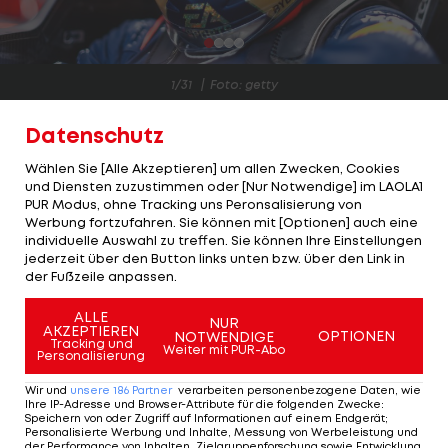
1/31
Foto: getty
Auch heuer wird der amtierende Weltmeister Max
Datenschutz
Verstappen wohl wieder der Mann sein, den es zu
Wählen Sie [Alle Akzeptieren] um allen Zwecken, Cookies
schlagen gilt. 19 Fahrer versuchen sich an dieser
und Diensten zuzustimmen oder [Nur Notwendige] im LAOLA1
PUR Modus, ohne Tracking uns Peronsalisierung von
Aufgabe.
Werbung fortzufahren. Sie können mit [Optionen] auch eine
individuelle Auswahl zu treffen. Sie können Ihre Einstellungen
Mit dem bevorstehenden Abgang von
jederzeit über den Button links unten bzw. über den Link in
Rekordweltmeister Lewis Hamilton von Mercedes
der Fußzeile anpassen.
und dem Debüt zweier Teamchef-Neulinge hat
ALLE
NUR
das Formel-1-Jahr 2024 auch sonst eine Menge zu
AKZEPTIEREN
OPTIONEN
NOTWENDIGE
Tracking und
Weiter mit PUR-Abo
Personalisierung
bieten.
Wir und
unsere
186
Partner
verarbeiten personenbezogene Daten, wie
LAOLA1
wirft einen Blick auf die Fahrer und
Ihre IP-Adresse und Browser-Attribute für die folgenden Zwecke
:
Speichern von oder Zugriff auf Informationen auf einem Endgerät;
Teamchefs der einzelnen Formel-1-Teams:
Personalisierte Werbung und Inhalte, Messung von Werbeleistung und
der Performance von Inhalten, Zielgruppenforschung sowie Entwicklung