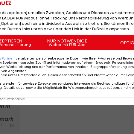
hutz
r auf. Dazu kommt die offensichtliche
le Akzeptieren] um allen Zwecken, Cookies und Diensten zuzustimme
um die Spitze des Mittelfelds mitkämpft. Beim zweiten
 LAOLA1 PUR Modus, ohne Tracking uns Peronsalisierung von Werbung
ätze sechs und sieben heraus, obwohl die
[Optionen] auch eine individuelle Auswahl zu treffen. Sie können Ihre
den Button links unten bzw. über den Link in der Fußzeile anpassen.
ZEPTIEREN
NUR NOTWENDIGE
 vor Ort für den Weltverband zu kurz, um ein
OPTI
Personalisierung
Weiter mit PUR-Abo
örung der involvierten Parteien ist auf einen "späteren
treter von Mercedes. Sie sind gebeten worden, die
6
Partner
verarbeiten personenbezogene Daten, wie Ihre IP-Adresse und Browser-
e
:
Speichern von oder Zugriff auf Informationen auf einem Endgerät; Personalisi
zwecks Vergleich mit den von Racing Point verwendet
von Werbeleistung und der Performance von Inhalten, Zielgruppenforschung sow
g von Angeboten
.
nnen unter Umständen auch
:
Genaue Standortdaten und Identifikation durch Sca
erwenden für gewisse Zwecke berechtigtes Interesse als Rechtsgrundlage für d
. Details dazu, sowie die Möglichkeit Ihr Widerspruchsrecht auszuüben, sind hie
etter
r
des-
chutzrichtlinie
h in
rmark
 1