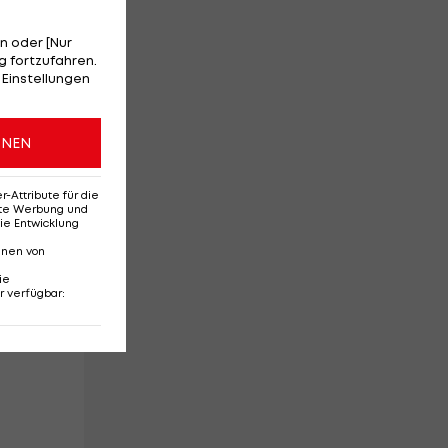
n oder [Nur
 fortzufahren.
 Einstellungen
ONEN
Attribute für die
erte Werbung und
en
ie Entwicklung
nnen von
ie
r verfügbar
: