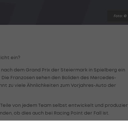
Foto: ©
icht ein?
nach dem Grand Prix der Steiermark in Spielberg ein
d: Die Franzosen sehen den Boliden des Mercedes-
nnt zu viele Ähnlichkeiten zum Vorjahres-Auto der
eile von jedem Team selbst entwickelt und produzier
den, ob dies auch bei Racing Point der Fall ist.
em neuen Racing Point und dem alten Mercedes fielen