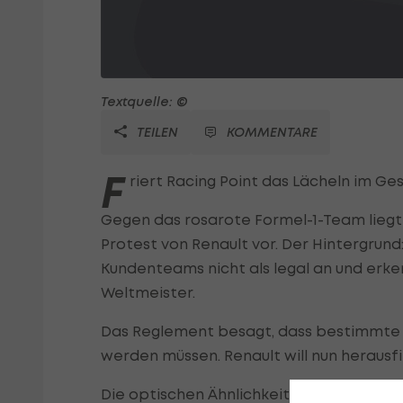
Textquelle: ©
TEILEN
KOMMENTARE
F
riert Racing Point das Lächeln im Ges
Gegen das rosarote Formel-1-Team liegt 
Protest von Renault vor. Der Hintergrun
Kundenteams nicht als legal an und erke
Weltmeister.
Das Reglement besagt, dass bestimmte T
werden müssen. Renault will nun herausfin
Die optischen Ähnlichkeiten zwischen d