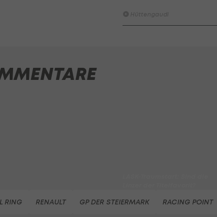
Tor der 1. Runde
Hüttengaudi
Der legendäre Durchmarsch
des FC Wacker Tirol I
#Zwarakonferenz History
MMENTARE
Zwarakonferenz
Am Stammtisch bei Andy
Ogris: Christopher Knett
Stammtisch
I schau a #LigaZWA - Die
Highlightshow (1. Runde)
I schau a LigaZWA
LASK-Traumstart: Sind die
Linzer der Titelfavorit?
Ansakonferenz
L RING
RENAULT
GP DER STEIERMARK
RACING POINT