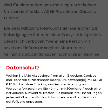
sind für niemanden Unterhaltung, unter keinen
Umständen", erklärt ADEE-Präsidentin Carolina
Puente.
Die Beschäftigung kleinwüchsiger Menschen zur
Belustigung im Rahmen einer Party sei in Spanien
gesetzlich verboten. "Wenn eine Person mit
sozialem Einfluss an solchen Situationen
teilnimmt, ist der Schaden noch größer, denn es
vermittelt der Gesellschaft – insbesondere jungen
Datenschutz
Menschen –, dass Diskriminierung akzeptabel ist",
mahnt Puente.
Wählen Sie [Alle Akzeptieren] um allen Zwecken, Cookies
und Diensten zuzustimmen oder [Nur Notwendige] im LAOLA1
Laut "COPE" hat das spanische Sozialministerium
PUR Modus, ohne Tracking uns Peronsalisierung von
Werbung fortzufahren. Sie können mit [Optionen] auch eine
mittlerweile eine Untersuchung eingeleitet, ob
individuelle Auswahl zu treffen. Sie können Ihre Einstellungen
Yamals Geburtstagsparty gegen das spanische
jederzeit über den Button links unten bzw. über den Link in
der Fußzeile anpassen.
Behindertengesetz verstoßen haben könnte.