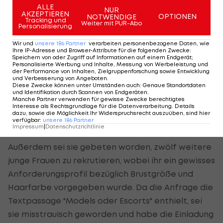
ALLE
NUR
AKZEPTIEREN
OPTIONEN
NOTWENDIGE
Escorts mit bestimmter Brustgröße
Tracking und
Weiter mit PUR-Abo
Personalisierung
wurden gesucht
Wir und
unsere
186
Partner
verarbeiten personenbezogene Daten, wie
Ihre IP-Adresse und Browser-Attribute für die folgenden Zwecke
:
Yamals Geburtstagsparty sorgte bereits im
Speichern von oder Zugriff auf Informationen auf einem Endgerät;
Personalisierte Werbung und Inhalte, Messung von Werbeleistung und
Vorfeld für Aufsehen. So behauptete das
der Performance von Inhalten, Zielgruppenforschung sowie Entwicklung
und Verbesserung von Angeboten
.
spanische Model Claudia Calvo gegenüber
Diese Zwecke können unter Umständen auch
:
Genaue Standortdaten
und Identifikation durch Scannen von Endgeräten
.
"Telecino", sie sei vom Organisations-Team des
Manche Partner verwenden für gewisse Zwecke berechtigtes
Interesse als Rechtsgrundlage für die Datenverarbeitung. Details
Teenagers kontaktiert worden, um für eine
dazu, sowie die Möglichkeit Ihr Widerspruchsrecht auszuüben, sind hier
verfügbar
:
unsere
186
Partner
Summe von $17.500 an der Feier teilzunehmen.
Impressum
|
Datenschutzrichtlinie
Außerdem sei sie gebeten worden, zwölf weitere
junge Frauen zu rekrutieren, wobei ihr ein gewisses
Anforderungsprofil bezüglich Brustgröße und
Haarfarbe vorgegeben wurde. Da die Anfrage die
Textpassage "Models oder Escorts" enthielt, sei
sie misstrauisch geworden und habe die Einladung