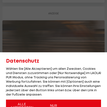
Datenschutz
Wählen Sie [Alle Akzeptieren] um allen Zwecken, Cookies
und Diensten zuzustimmen oder [Nur Notwendige] im LAOLA1
PUR Modus, ohne Tracking uns Peronsalisierung von
Werbung fortzufahren. Sie können mit [Optionen] auch eine
individuelle Auswahl zu treffen. Sie können Ihre Einstellungen
Mercedes-Pilot schließt Bahrain-Test
jederzeit über den Button links unten bzw. über den Link in
mit Bestzeit ab
der Fußzeile anpassen.
Formel 1
ALLE
NUR