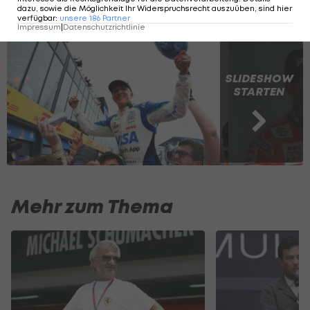
dazu, sowie die Möglichkeit Ihr Widerspruchsrecht auszuüben, sind hier
verfügbar
:
unsere
186
Partner
Die jüngsten Fahrer auf einem F1-Podium
Impressum
|
Datenschutzrichtlinie
SLIDESHOW
STARTEN
Mehr zum Thema