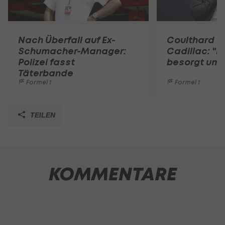
Nach Überfall auf Ex-
Coulthard ü
Schumacher-Manager:
Cadillac: "B
Polizei fasst
besorgt um 
Täterbande
Formel 1
Formel 1
TEILEN
KOMMENTARE