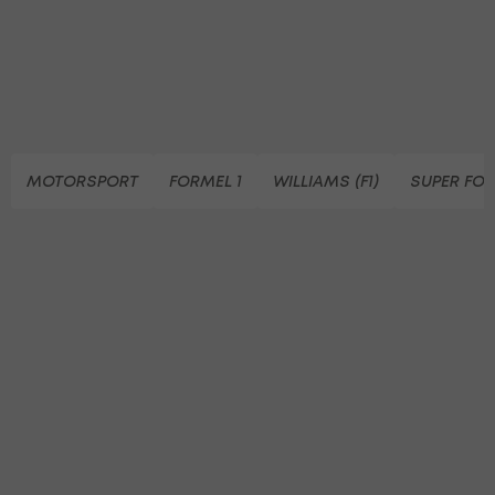
MOTORSPORT
FORMEL 1
WILLIAMS (F1)
SUPER FO