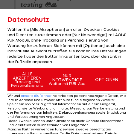
testing 😳🙏
pic.twitter.com/GZDvpx5kJr
Datenschutz
— Autosport (@autosport)
February 25,
2026
Wählen Sie [Alle Akzeptieren] um allen Zwecken, Cookies
und Diensten zuzustimmen oder [Nur Notwendige] im LAOLA1
PUR Modus, ohne Tracking uns Peronsalisierung von
Werbung fortzufahren. Sie können mit [Optionen] auch eine
individuelle Auswahl zu treffen. Sie können Ihre Einstellungen
jederzeit über den Button links unten bzw. über den Link in
Vor Saisonstart:
der Fußzeile anpassen.
Schumacher zählt F1-
Star an
ALLE
NUR
AKZEPTIEREN
OPTIONEN
NOTWENDIGE
Tracking und
Formel 1
Weiter mit PUR-Abo
Personalisierung
Wir und
unsere
186
Partner
verarbeiten personenbezogene Daten, wie
Wolff über
Ihre IP-Adresse und Browser-Attribute für die folgenden Zwecke
:
Schummelvorwürfe:
Speichern von oder Zugriff auf Informationen auf einem Endgerät;
Personalisierte Werbung und Inhalte, Messung von Werbeleistung und
"Völliger Blödsinn"
der Performance von Inhalten, Zielgruppenforschung sowie Entwicklung
und Verbesserung von Angeboten
.
Diese Zwecke können unter Umständen auch
:
Genaue Standortdaten
Formel 1
und Identifikation durch Scannen von Endgeräten
.
Manche Partner verwenden für gewisse Zwecke berechtigtes
Interesse als Rechtsgrundlage für die Datenverarbeitung. Details