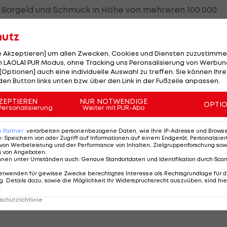
ei Bargeld und Schmuck in Höhe von mehreren 100.000
hutz
umänien
gefasst. Vier Männer zwischen 32 und 55 Jahr
le Akzeptieren] um allen Zwecken, Cookies und Diensten zuzustimme
 Auch ein älteres Ehepaar aus Stuttgart sowie ein
 LAOLA1 PUR Modus, ohne Tracking uns Peronsalisierung von Werbung
[Optionen] auch eine individuelle Auswahl zu treffen. Sie können Ihre
en den Räubern zum Opfer gefallen sein.
den Button links unten bzw. über den Link in der Fußzeile anpassen.
anager von Michael Schumacher einen Namen gemach
ZEPTIEREN
NUR NOTWENDIGE
OPTI
Personalisierung
Weiter mit PUR-Abo
:
Ex-Weltmeister
6
Partner
verarbeiten personenbezogene Daten, wie Ihre IP-Adresse und Browser-
t F1-
warnt: "Formel 1-DNA
e
:
Speichern von oder Zugriff auf Informationen auf einem Endgerät; Personalisi
von Werbeleistung und der Performance von Inhalten, Zielgruppenforschung sow
darf nicht verloren
g von Angeboten
.
gehen"
nnen unter Umständen auch
:
Genaue Standortdaten und Identifikation durch Sca
Formel 1
erwenden für gewisse Zwecke berechtigtes Interesse als Rechtsgrundlage für d
. Details dazu, sowie die Möglichkeit Ihr Widerspruchsrecht auszuüben, sind hie
r
chutzrichtlinie