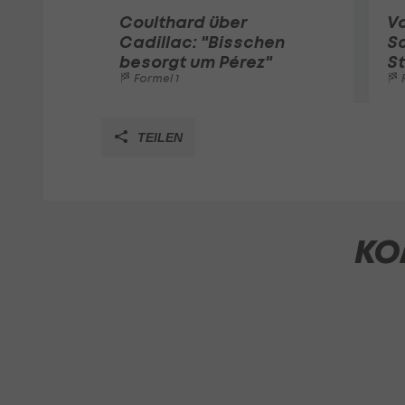
Coulthard über
Vo
Cadillac: "Bisschen
Sc
besorgt um Pérez"
St
Formel 1
F
TEILEN
KO