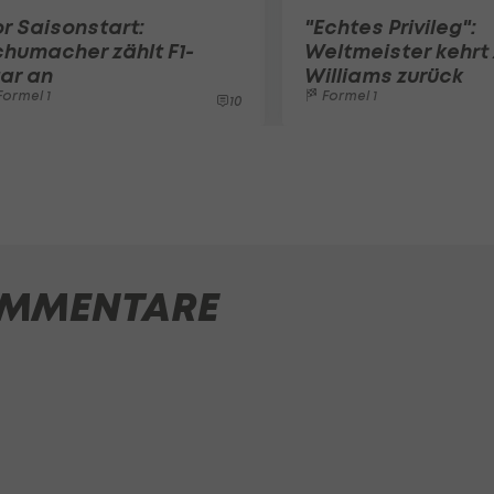
r Saisonstart:
"Echtes Privileg":
humacher zählt F1-
Weltmeister kehrt 
ar an
Williams zurück
ormel 1
Formel 1
10
MMENTARE