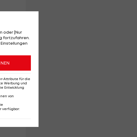
en
n oder [Nur
 fortzufahren.
 Einstellungen
t.
ONEN
Attribute für die
erte Werbung und
ie Entwicklung
nnen von
ie
r verfügbar
: