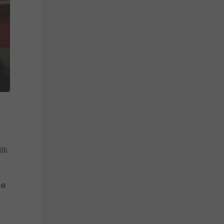
li
te