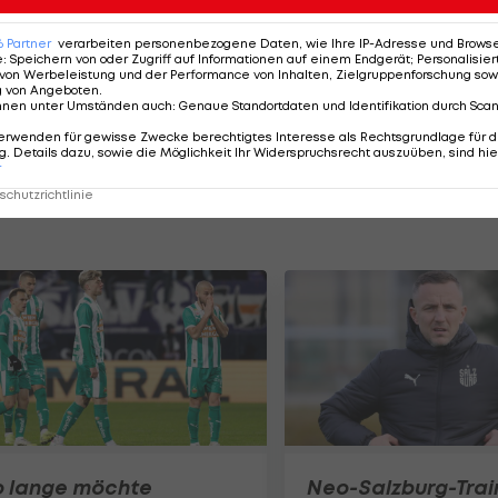
6
Partner
verarbeiten personenbezogene Daten, wie Ihre IP-Adresse und Browser-
e
:
Speichern von oder Zugriff auf Informationen auf einem Endgerät; Personalisi
von Werbeleistung und der Performance von Inhalten, Zielgruppenforschung sow
g von Angeboten
.
nnen unter Umständen auch
:
Genaue Standortdaten und Identifikation durch Sca
erwenden für gewisse Zwecke berechtigtes Interesse als Rechtsgrundlage für d
. Details dazu, sowie die Möglichkeit Ihr Widerspruchsrecht auszuüben, sind hie
r
chutzrichtlinie
o lange möchte
Neo-Salzburg-Trai