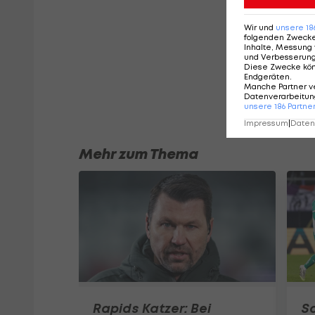
Wir und
unsere
18
folgenden Zweck
Inhalte, Messung 
und Verbesserun
Diese Zwecke kö
Endgeräten
.
Manche Partner v
Datenverarbeitung
unsere
186
Partne
Impressum
|
Datens
Mehr zum Thema
Rapids Katzer: Bei
S