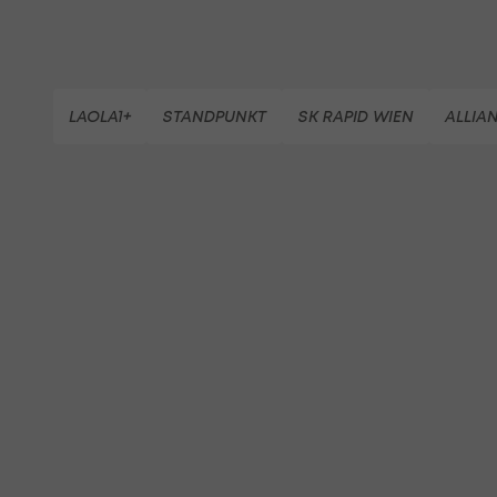
LAOLA1+
STANDPUNKT
SK RAPID WIEN
ALLIA