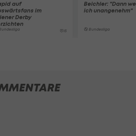
pid auf
Beichler: "Dann w
uswärtsfans im
ich unangenehm"
iener Derby
rzichten
Bundesliga
Bundesliga
15
MMENTARE