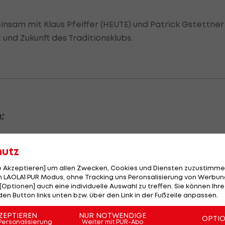
insam mit Klaus Pfeiffer (HEUTE) und Patrick Gstettner
und Zukunft des Traditionsklubs.
:
hutz
le Akzeptieren] um allen Zwecken, Cookies und Diensten zuzustimme
 LAOLA1 PUR Modus, ohne Tracking uns Peronsalisierung von Werbung
[Optionen] auch eine individuelle Auswahl zu treffen. Sie können Ihre
den Button links unten bzw. über den Link in der Fußzeile anpassen.
ZEPTIEREN
NUR NOTWENDIGE
OPTI
Personalisierung
Weiter mit PUR-Abo