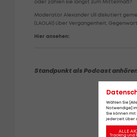
oder zählen sie längst zum Mittelmaß?
Moderator Alexander Ull diskutiert geme
(LAOLA1) über Vergangenheit, Gegenwart 
Hier ansehen:
Standpunkt als Podcast anhören
Datensc
Wählen Sie [Al
Notwendige] im
Sie können mit 
jederzeit über 
ALLE AK
Tracking und 