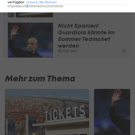
verfügbar
:
unsere
186
Partner
Impressum
|
Datenschutzrichtlinie
FIFA WM
Nicht Spanien!
Guardiola könnte im
Sommer Teamchef
werden
FIFA WM
Mehr zum Thema