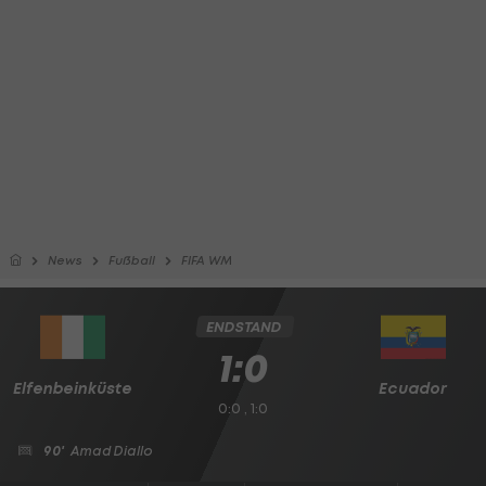
News
Fußball
FIFA WM
ENDSTAND
1:0
Elfenbeinküste
Ecuador
0:0 , 1:0
90'
Amad Diallo