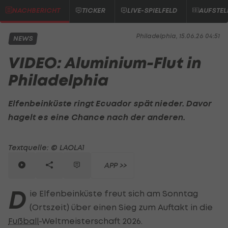
NACHBERICHT
TICKER
LIVE-SPIELFELD
AUFSTE
Philadelphia, 15.06.26 04:51
NEWS
VIDEO: Aluminium-Flut in
Philadelphia
Elfenbeinküste ringt Ecuador spät nieder. Davor
hagelt es eine Chance nach der anderen.
Textquelle: © LAOLA1
APP >>
D
ie Elfenbeinküste freut sich am Sonntag
(Ortszeit) über einen Sieg zum Auftakt in die
Fußball
-Weltmeisterschaft 2026.