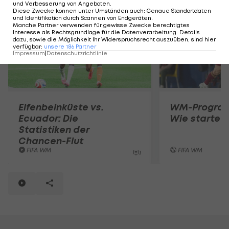
und Verbesserung von Angeboten
.
Diese Zwecke können unter Umständen auch
:
Genaue Standortdaten
und Identifikation durch Scannen von Endgeräten
.
Manche Partner verwenden für gewisse Zwecke berechtigtes
Interesse als Rechtsgrundlage für die Datenverarbeitung. Details
dazu, sowie die Möglichkeit Ihr Widerspruchsrecht auszuüben, sind hier
verfügbar
:
unsere
186
Partner
Impressum
|
Datenschutzrichtlinie
Elfenbeinküste vs.
WM-Programm
Ecuador: Die
Wie startet
Statistiken der
Chancen-Flut
FIFA WM
FIFA WM
1