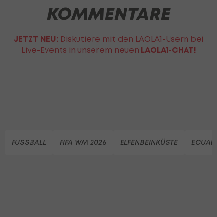
KOMMENTARE
JETZT NEU:
Diskutiere mit den LAOLA1-Usern bei
Live-Events in unserem neuen
LAOLA1-CHAT!
FUSSBALL
FIFA WM 2026
ELFENBEINKÜSTE
ECUADO