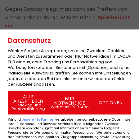
Gegen Ecuador siegt man dank des Treffers von
Amad Diallo in der 90. Minute mit 1:0.
Spielbericht
>>>
Vor dem Lucky Punch der Ivorer ist das Spiel lange
Datenschutz
Zeit ein offener Schlagabtausch mit Top-Chancen
Wählen Sie [Alle Akzeptieren] um allen Zwecken, Cookies
auf beiden Seiten. Tatsächlich gibt es drei
und Diensten zuzustimmen oder [Nur Notwendige] im LAOLA1
PUR Modus, ohne Tracking uns Peronsalisierung von
Aluminium-Treffer - zwei davon für Ecuador.
Werbung fortzufahren. Sie können mit [Optionen] auch eine
individuelle Auswahl zu treffen. Sie können Ihre Einstellungen
WM 2026: Alle Tabellenstände >>>
jederzeit über den Button links unten bzw. über den Link in
der Fußzeile anpassen.
Das wilde Hin und Her im VIDEO:
ALLE
NUR
AKZEPTIEREN
OPTIONEN
NOTWENDIGE
Tracking und
Weiter mit PUR-Abo
Personalisierung
Wir und
unsere
186
Partner
verarbeiten personenbezogene Daten, wie
Ihre IP-Adresse und Browser-Attribute für die folgenden Zwecke
:
Speichern von oder Zugriff auf Informationen auf einem Endgerät;
Mehr zum Thema
Personalisierte Werbung und Inhalte, Messung von Werbeleistung und
der Performance von Inhalten, Zielgruppenforschung sowie Entwicklung