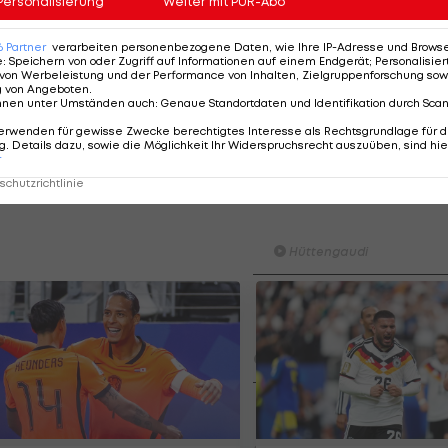
Personalisierung
Weiter mit PUR-Abo
6
Partner
verarbeiten personenbezogene Daten, wie Ihre IP-Adresse und Browser-
e
:
Speichern von oder Zugriff auf Informationen auf einem Endgerät; Personalisi
von Werbeleistung und der Performance von Inhalten, Zielgruppenforschung sow
g von Angeboten
.
e E:
nnen unter Umständen auch
:
Genaue Standortdaten und Identifikation durch Sca
erwenden für gewisse Zwecke berechtigtes Interesse als Rechtsgrundlage für d
. Details dazu, sowie die Möglichkeit Ihr Widerspruchsrecht auszuüben, sind hie
r
chutzrichtlinie
ADMIRAL Hüttengaudi:
Alexander Joppich erziel
Tor der 1. Runde
Hüttengaudi
Der legendäre Durchmarsch
des FC Wacker Tirol I
#Zwarakonferenz History
Zwarakonferenz
Am Stammtisch bei Andy
Ogris: Christopher Knett