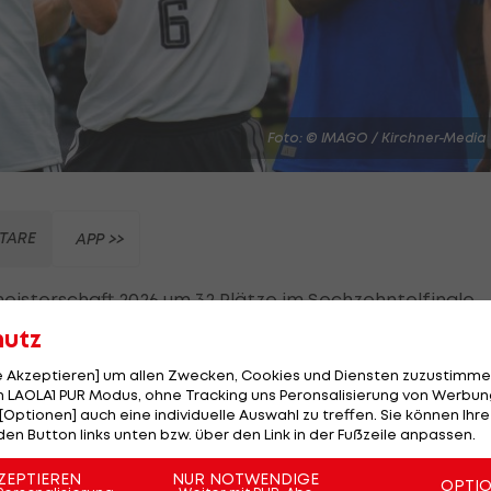
Foto: © IMAGO / Kirchner-Media
TARE
APP >>
isterschaft 2026 um 32 Plätze im Sechzehntelfinale.
hutz
, Curacao und Ecuador den Aufstieg schaffen.
le Akzeptieren] um allen Zwecken, Cookies und Diensten zuzustimme
e hat sein Ticket für die K.o.-Phase sicher. Auch die a
 LAOLA1 PUR Modus, ohne Tracking uns Peronsalisierung von Werbung
[Optionen] auch eine individuelle Auswahl zu treffen. Sie können Ihre
 für das Sechzehntelfinale.
den Button links unten bzw. über den Link in der Fußzeile anpassen.
ZEPTIEREN
NUR NOTWENDIGE
OPTI