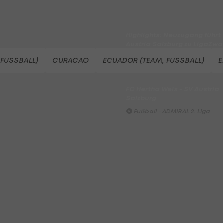
Fußball - Frauen-Bundesliga
Highlights: Neuzugang führt
Austria Salzburg zu LigaZwa
Auftaktsieg
 FUSSBALL)
CURACAO
ECUADOR (TEAM, FUSSBALL)
E
Fußball - ADMIRAL 2. Liga
FC Hertha Wels - SV Austria
Salzburg
Fußball - ADMIRAL 2. Liga