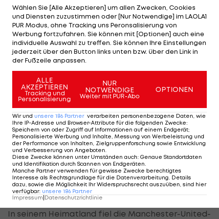
"Wirklich?"
Wählen Sie [Alle Akzeptieren] um allen Zwecken, Cookies
und Diensten zuzustimmen oder [Nur Notwendige] im LAOLA1
PUR Modus, ohne Tracking uns Peronsalisierung von
Einen Tag darauf meldete sich Ferdinand plötzlich
Werbung fortzufahren. Sie können mit [Optionen] auch eine
zu Wort: "Steck deine Männerbrüste wieder in den
individuelle Auswahl zu treffen. Sie können Ihre Einstellungen
jederzeit über den Button links unten bzw. über den Link in
Gürtel, du …"
der Fußzeile anpassen.
Morgans Antwort: "Einer von uns benimmt sich in
ALLE
NUR
der Sache definitiv wie ein riesiges A******** … und
AKZEPTIEREN
OPTIONEN
NOTWENDIGE
Tracking und
Weiter mit PUR-Abo
ich bin’s nicht, Bro."
Personalisierung
Wir und
unsere
186
Partner
verarbeiten personenbezogene Daten, wie
Ihre IP-Adresse und Browser-Attribute für die folgenden Zwecke
:
Scharfe Kritik in England
Speichern von oder Zugriff auf Informationen auf einem Endgerät;
Personalisierte Werbung und Inhalte, Messung von Werbeleistung und
der Performance von Inhalten, Zielgruppenforschung sowie Entwicklung
und Verbesserung von Angeboten
.
In einer Diskussionsrunde begründete Ferdinand
Diese Zwecke können unter Umständen auch
:
Genaue Standortdaten
und Identifikation durch Scannen von Endgeräten
.
später seine Reaktion und sagte, dass er die
Manche Partner verwenden für gewisse Zwecke berechtigtes
Interesse als Rechtsgrundlage für die Datenverarbeitung. Details
besten Spieler sehen wolle. Die Entscheidung der
dazu, sowie die Möglichkeit Ihr Widerspruchsrecht auszuüben, sind hier
FIFA sei jedoch nicht richtig gewesen.
verfügbar
:
unsere
186
Partner
Impressum
|
Datenschutzrichtlinie
In seinem Heimatland fiel die Manchester-United-