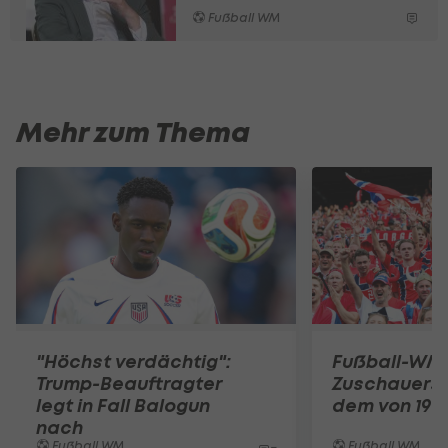
Fußball WM
Mehr zum Thema
"Höchst verdächtig":
Fußball-WM
Trump-Beauftragter
Zuschauersc
legt in Fall Balogun
dem von 1994
nach
Fußball WM
Fußball WM