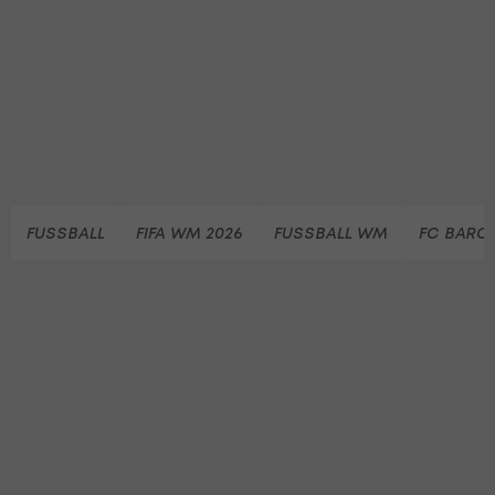
FUSSBALL
FIFA WM 2026
FUSSBALL WM
FC BARC