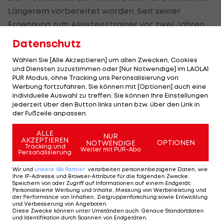
Längerem vorbereitet worden. Seit seiner
Ernennung zum Assistenztrainer vor zwei Jahren
war vorgesehen, dass der 47-Jährige nach der
Datenschutz
Weltmeisterschaft in Mexiko, den USA und Kanada
Wählen Sie [Alle Akzeptieren] um allen Zwecken, Cookies
die Verantwortung als Chefcoach übernimmt.
und Diensten zuzustimmen oder [Nur Notwendige] im LAOLA1
PUR Modus, ohne Tracking uns Peronsalisierung von
Werbung fortzufahren. Sie können mit [Optionen] auch eine
Spielte einst für FC Barcelona
individuelle Auswahl zu treffen. Sie können Ihre Einstellungen
jederzeit über den Button links unten bzw. über den Link in
der Fußzeile anpassen.
Für Márquez ist die neue Aufgabe ein besonderer
Schritt.
ALLE
NUR
AKZEPTIEREN
OPTIONEN
NOTWENDIGE
Tracking und
Weiter mit PUR-Abo
Der ehemalige Innenverteidiger zählt zu den
Personalisierung
größten
Fußball
-Legenden seines Landes. Der Ex-
Wir und
unsere
186
Partner
verarbeiten personenbezogene Daten, wie
Ihre IP-Adresse und Browser-Attribute für die folgenden Zwecke
:
Profi des
FC Barcelona
– für die Katalanen
Speichern von oder Zugriff auf Informationen auf einem Endgerät;
Personalisierte Werbung und Inhalte, Messung von Werbeleistung und
bestritt er 242 Pflichtspiele – nahm mit Mexiko an
der Performance von Inhalten, Zielgruppenforschung sowie Entwicklung
fünf Weltmeisterschaften teil und prägte über
und Verbesserung von Angeboten
.
Diese Zwecke können unter Umständen auch
:
Genaue Standortdaten
viele Jahre die Nationalmannschaft.
und Identifikation durch Scannen von Endgeräten
.