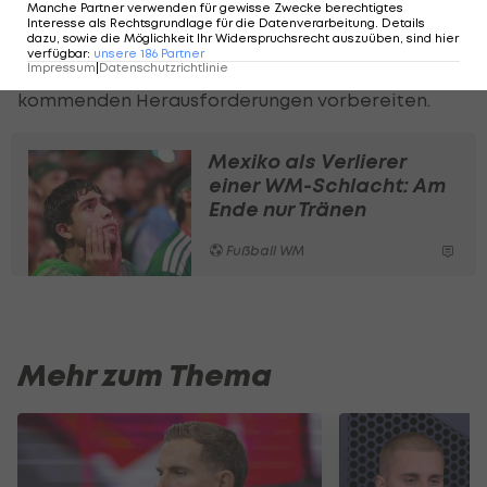
Manche Partner verwenden für gewisse Zwecke berechtigtes
Interesse als Rechtsgrundlage für die Datenverarbeitung. Details
Nun soll Márquez als Trainer den nächsten
dazu, sowie die Möglichkeit Ihr Widerspruchsrecht auszuüben, sind hier
verfügbar
:
unsere
186
Partner
Entwicklungsschritt einleiten und Mexiko auf die
Impressum
|
Datenschutzrichtlinie
kommenden Herausforderungen vorbereiten.
Mexiko als Verlierer
einer WM-Schlacht: Am
Ende nur Tränen
Fußball WM
Mehr zum Thema