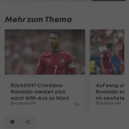
Mehr zum Thema
Rücktritt? Cristiano
Auf ewig unv
Ronaldo meldet sich
Ronaldo sch
nach WM-Aus zu Wort
im sechsten
Fußball WM
Fußball WM
1