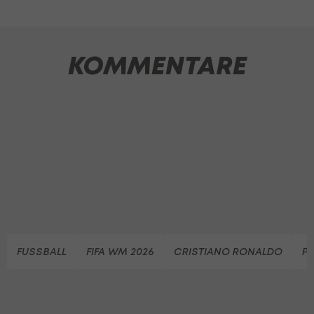
KOMMENTARE
FUSSBALL
FIFA WM 2026
CRISTIANO RONALDO
PO