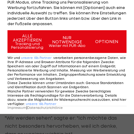
PUR Modus, ohne Tracking uns Peronsalisierung von
habe drei Tore geschossen. Nun ja, es gibt andere,
Werbung fortzufahren. Sie können mit [Optionen] auch eine
individuelle Auswahl zu treffen. Sie können Ihre Einstellungen
die mehr Tore geschossen haben, weil sie
jederzeit über den Button links unten bzw. über den Link in
unglaublich gut spielen. Aber ich schlage mich
der Fußzeile anpassen.
doch gar nicht so schlecht, oder?"
ALLE
NUR
AKZEPTIEREN
OPTIONEN
NOTWENDIGE
Tracking und
Weiter mit PUR-Abo
Personalisierung
Rücktritt nach WM?
Wir und
unsere
186
Partner
verarbeiten personenbezogene Daten, wie
Ihre IP-Adresse und Browser-Attribute für die folgenden Zwecke
:
Zu einem möglichen Rücktritt aus der
Speichern von oder Zugriff auf Informationen auf einem Endgerät;
Personalisierte Werbung und Inhalte, Messung von Werbeleistung und
Auswahlmannschaft seines Heimatlandes bei
der Performance von Inhalten, Zielgruppenforschung sowie Entwicklung
und Verbesserung von Angeboten
.
einer Niederlage äußerte sich der 232-fache
Diese Zwecke können unter Umständen auch
:
Genaue Standortdaten
und Identifikation durch Scannen von Endgeräten
.
Nationalspieler nicht konkret, auch nicht zum
Manche Partner verwenden für gewisse Zwecke berechtigtes
Interesse als Rechtsgrundlage für die Datenverarbeitung. Details
möglichen endgültigen Abschied von der WM-
dazu, sowie die Möglichkeit Ihr Widerspruchsrecht auszuüben, sind hier
verfügbar
:
unsere
186
Partner
Bühne.
Impressum
|
Datenschutzrichtlinie
"Wir werden sehen", sagte er: "Ich möchte das
nicht besonders hervorheben, weil ich denke,
dass es weniger wichtig ist."