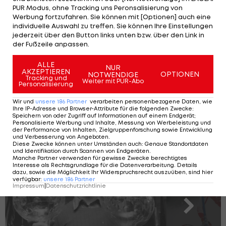
PUR Modus, ohne Tracking uns Peronsalisierung von
Werbung fortzufahren. Sie können mit [Optionen] auch eine
individuelle Auswahl zu treffen. Sie können Ihre Einstellungen
SLIDESHOW
jederzeit über den Button links unten bzw. über den Link in
STARTEN
der Fußzeile anpassen.
ALLE
NUR
AKZEPTIEREN
OPTIONEN
NOTWENDIGE
Tracking und
Weiter mit PUR-Abo
Personalisierung
Wir und
unsere
186
Partner
verarbeiten personenbezogene Daten, wie
Ihre IP-Adresse und Browser-Attribute für die folgenden Zwecke
:
Speichern von oder Zugriff auf Informationen auf einem Endgerät;
Die 10 Männer mit den meisten
Personalisierte Werbung und Inhalte, Messung von Werbeleistung und
der Performance von Inhalten, Zielgruppenforschung sowie Entwicklung
Riesentorlauf-Weltcupsiegen
und Verbesserung von Angeboten
.
Diese Zwecke können unter Umständen auch
:
Genaue Standortdaten
und Identifikation durch Scannen von Endgeräten
.
Manche Partner verwenden für gewisse Zwecke berechtigtes
Interesse als Rechtsgrundlage für die Datenverarbeitung. Details
dazu, sowie die Möglichkeit Ihr Widerspruchsrecht auszuüben, sind hier
SLIDESHOW
verfügbar
:
unsere
186
Partner
STARTEN
Impressum
|
Datenschutzrichtlinie