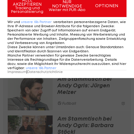
Check
NUR
AKZEPTIEREN
OPTIONEN
NOTWENDIGE
Tracking und
Weiter mit PUR-Abo
Personalisierung
2. Liga
Wir und
unsere
186
Partner
verarbeiten personenbezogene Daten, wie
Ihre IP-Adresse und Browser-Attribute für die folgenden Zwecke
:
Speichern von oder Zugriff auf Informationen auf einem Endgerät;
Personalisierte Werbung und Inhalte, Messung von Werbeleistung und
Am Stammtisch bei
der Performance von Inhalten, Zielgruppenforschung sowie Entwicklung
und Verbesserung von Angeboten
.
Andy Ogris: Franz
Diese Zwecke können unter Umständen auch
:
Genaue Standortdaten
Wohlfahrt
und Identifikation durch Scannen von Endgeräten
.
Manche Partner verwenden für gewisse Zwecke berechtigtes
Interesse als Rechtsgrundlage für die Datenverarbeitung. Details
Fußball
dazu, sowie die Möglichkeit Ihr Widerspruchsrecht auszuüben, sind hier
verfügbar
:
unsere
186
Partner
Impressum
|
Datenschutzrichtlinie
Am Stammtisch bei
Andy Ogris: Jürgen
Melzer
Fußball
Am Stammtisch bei
Andy Ogris: Barbara
Stöckl