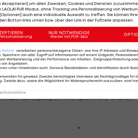
ß den Bestimmungen bestmöglich zu lösen. Wir sind de
le Akzeptieren] um allen Zwecken, Cookies und Diensten zuzustimme
ungen rechtlich geboten waren."
 LAOLA1 PUR Modus, ohne Tracking uns Peronsalisierung von Werbung
[Optionen] auch eine individuelle Auswahl zu treffen. Sie können Ihre
den Button links unten bzw. über den Link in der Fußzeile anpassen.
tiv und transparent vorgehen möchten, haben wir
das
entlicht. Wenn jemand der Ansicht ist, dass wir
ZEPTIEREN
NUR NOTWENDIGE
OPTI
Personalisierung
Weiter mit PUR-Abo
ihm selbstverständlich frei, entsprechende Schritte zu
6
Partner
verarbeiten personenbezogene Daten, wie Ihre IP-Adresse und Browser-
e
:
Speichern von oder Zugriff auf Informationen auf einem Endgerät; Personalisi
von Werbeleistung und der Performance von Inhalten, Zielgruppenforschung sow
ördlichen Vorgaben - die Gesamtheit aller 2.150
g von Angeboten
.
d vertreten.
nnen unter Umständen auch
:
Genaue Standortdaten und Identifikation durch Sca
erwenden für gewisse Zwecke berechtigtes Interesse als Rechtsgrundlage für d
. Details dazu, sowie die Möglichkeit Ihr Widerspruchsrecht auszuüben, sind hie
lle gibt und nicht alle Interessen auf einen Nenner
r
 gibt es aber derzeit nicht nur im Fußball. Umso
chutzrichtlinie
ort rasch die zugesagten Hilfen geben wird", erläutert
HIGHLIGHTS: LASK - SK St
Graz