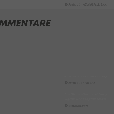
Fußball - ADMIRAL 2. Liga
Highlights: Munteres Hin un
MMENTARE
Her geht an Wels
Fußball - ADMIRAL 2. Liga
ADMIRAL Hüttengaudi:
Alexander Joppich erzielt d
Tor der 1. Runde
Hüttengaudi
Der legendäre Durchmarsch
des FC Wacker Tirol I
#Zwarakonferenz History
Zwarakonferenz
Am Stammtisch bei Andy
Ogris: Christopher Knett
Stammtisch