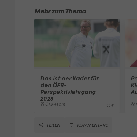
Mehr zum Thema
Das ist der Kader für
Pa
den ÖFB-
K
Perspektivlehrgang
A
2025
ÖFB-Team
I
15
TEILEN
KOMMENTARE