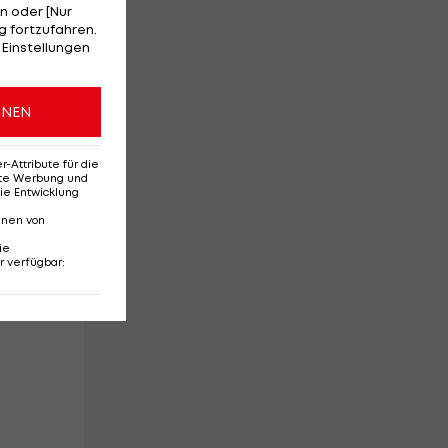
r
n oder [Nur
 fortzufahren.
 Einstellungen
ONEN
Attribute für die
erte Werbung und
ie Entwicklung
nnen von
ie
r verfügbar
:
urm