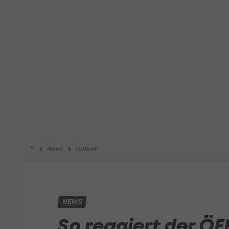
News
Fußball
NEWS
So reagiert der ÖF