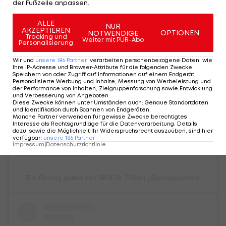
der Fußzeile anpassen.
ALLE
NUR
AKZEPTIEREN
OPTIONEN
NOTWENDIGE
Tracking und
Weiter mit PUR-Abo
Personalisierung
Wir und
unsere
186
Partner
verarbeiten personenbezogene Daten, wie
Sieh dir diesen Beitrag auf Instagram an
Ihre IP-Adresse und Browser-Attribute für die folgenden Zwecke
:
Speichern von oder Zugriff auf Informationen auf einem Endgerät;
Personalisierte Werbung und Inhalte, Messung von Werbeleistung und
der Performance von Inhalten, Zielgruppenforschung sowie Entwicklung
und Verbesserung von Angeboten
.
Diese Zwecke können unter Umständen auch
:
Genaue Standortdaten
und Identifikation durch Scannen von Endgeräten
.
Manche Partner verwenden für gewisse Zwecke berechtigtes
Interesse als Rechtsgrundlage für die Datenverarbeitung. Details
dazu, sowie die Möglichkeit Ihr Widerspruchsrecht auszuüben, sind hier
verfügbar
:
unsere
186
Partner
Impressum
|
Datenschutzrichtlinie
Ein Beitrag geteilt von SKN St. Pölten (@sknstpoelten)