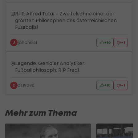
Zum Kommentar im Artikel
R.I.P. Alfred Tatar - Zweifelsohne einer der
größten Philosophen des österreichischen
Fussballs!
+
16
−
1
johansi61
J
Zum Kommentar im Artikel
Legende. Genialer Analytiker.
Fußballphilosoph. RIP Fredl.
+
18
−
1
ds1909d
D
Mehr zum Thema