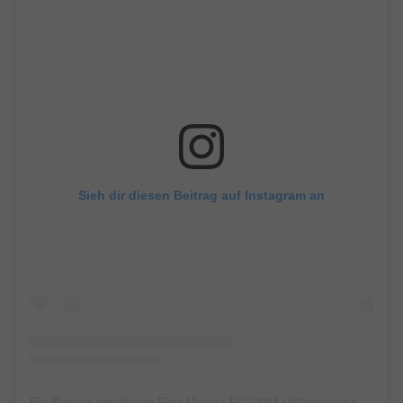
Sieh dir diesen Beitrag auf Instagram an
Ein Beitrag geteilt von First Vienna FC 1894 (@firstviennafc1894)