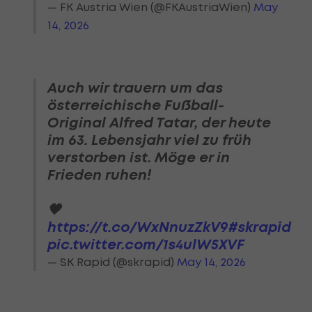
— FK Austria Wien (@FKAustriaWien)
May
14, 2026
Auch wir trauern um das
österreichische Fußball-
Original Alfred Tatar, der heute
im 63. Lebensjahr viel zu früh
verstorben ist. Möge er in
Frieden ruhen!
🖤
https://t.co/WxNnuzZkV9
#skrapid
pic.twitter.com/1s4ulW5XVF
— SK Rapid (@skrapid)
May 14, 2026