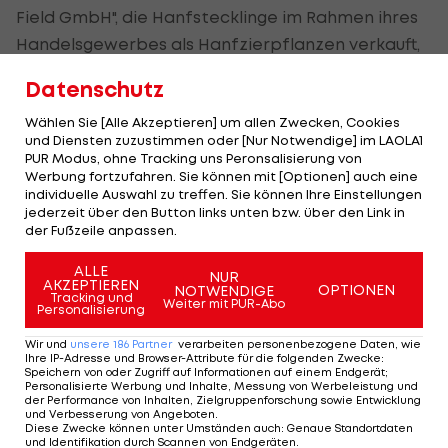
Field GmbH", die Hanfstecklinge im Rahmen ihres
Handelsgewerbes als Hanfzierpflanzen verkauft,
freuen (Hanf=Cannabis).
Datenschutz
Die Viktoria ist aktuell auf Rang elf der Wiener
Wählen Sie [Alle Akzeptieren] um allen Zwecken, Cookies
Stadtliga (4. Leistungsstufe) zu finden.
und Diensten zuzustimmen oder [Nur Notwendige] im LAOLA1
PUR Modus, ohne Tracking uns Peronsalisierung von
Werbung fortzufahren. Sie können mit [Optionen] auch eine
Präsident ist "Alkbottle"-Sänger Roman Gregory.
individuelle Auswahl zu treffen. Sie können Ihre Einstellungen
jederzeit über den Button links unten bzw. über den Link in
Indes ist
Toni Polster
auch in Köln ein Thema,
der Fußzeile anpassen.
allerdings nicht als Stöger-Nachfolger beim FC,
ALLE
NUR
sondern bei Regionalligist Viktoria (!) Köln.
AKZEPTIEREN
OPTIONEN
NOTWENDIGE
Tracking und
Weiter mit PUR-Abo
Personalisierung
Wir und
unsere
186
Partner
verarbeiten personenbezogene Daten, wie
Mehr zum Thema
Ihre IP-Adresse und Browser-Attribute für die folgenden Zwecke
:
Speichern von oder Zugriff auf Informationen auf einem Endgerät;
Personalisierte Werbung und Inhalte, Messung von Werbeleistung und
der Performance von Inhalten, Zielgruppenforschung sowie Entwicklung
und Verbesserung von Angeboten
.
Diese Zwecke können unter Umständen auch
:
Genaue Standortdaten
und Identifikation durch Scannen von Endgeräten
.