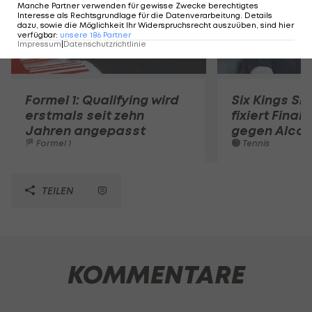
Manche Partner verwenden für gewisse Zwecke berechtigtes
Interesse als Rechtsgrundlage für die Datenverarbeitung. Details
dazu, sowie die Möglichkeit Ihr Widerspruchsrecht auszuüben, sind hier
verfügbar
:
unsere
186
Partner
Impressum
|
Datenschutzrichtlinie
Formel 1: Qualifying wird
Six Kings Sl
erstmals seit zehn
fixiert Fina
Jahren angepasst
gegen Alcar
Formel 1
Tennis
TEILEN
KOMMENTARE