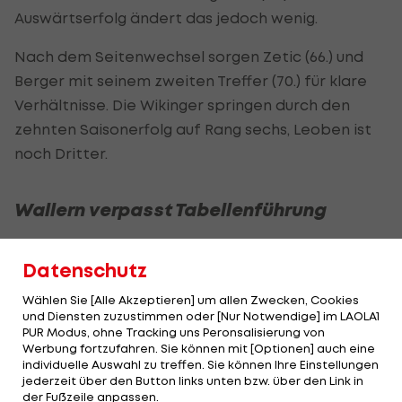
Auswärtserfolg ändert das jedoch wenig.
Nach dem Seitenwechsel sorgen Zetic (66.) und
Berger mit seinem zweiten Treffer (70.) für klare
Verhältnisse. Die Wikinger springen durch den
zehnten Saisonerfolg auf Rang sechs, Leoben ist
noch Dritter.
Wallern verpasst Tabellenführung
Den Sprung an die Tabellenspitze verpasst
Datenschutz
hingegen der SV Wallern. Die Oberösterreicher
kommen bei den
LASK
Amateuren nur zu einem 1:1-
Wählen Sie [Alle Akzeptieren] um allen Zwecken, Cookies
und Diensten zuzustimmen oder [Nur Notwendige] im LAOLA1
Remis. Diallo bringt die Zweitvertretung der Linzer
PUR Modus, ohne Tracking uns Peronsalisierung von
vom Punkt in Führung (38.), Affenzeller kann nach
Werbung fortzufahren. Sie können mit [Optionen] auch eine
individuelle Auswahl zu treffen. Sie können Ihre Einstellungen
dem Seitenwechsel nur noch ausgleichen (49.).
jederzeit über den Button links unten bzw. über den Link in
der Fußzeile anpassen.