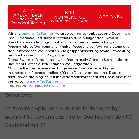
Wallern bleibt damit zwei Punkte hinter Leader
Wels auf Rang zwei, die
ALLE
LASK
Amateure sind 15.
NUR
AKZEPTIEREN
OPTIONEN
NOTWENDIGE
Tracking und
Weiter mit PUR-Abo
Personalisierung
Zwei Heimsiege in der Regionalliga
Wir und
unsere
186
Partner
verarbeiten personenbezogene Daten, wie
West
Ihre IP-Adresse und Browser-Attribute für die folgenden Zwecke
:
Speichern von oder Zugriff auf Informationen auf einem Endgerät;
Personalisierte Werbung und Inhalte, Messung von Werbeleistung und
der Performance von Inhalten, Zielgruppenforschung sowie Entwicklung
In der
Regionalliga West
feiert Reichenau dank
und Verbesserung von Angeboten
.
Diese Zwecke können unter Umständen auch
:
Genaue Standortdaten
eines Doppelpacks von Plattner (1./13.) einen 2:0-
und Identifikation durch Scannen von Endgeräten
.
Manche Partner verwenden für gewisse Zwecke berechtigtes
Heimsieg gegen Saalfelden. Reichenau bleibt
Interesse als Rechtsgrundlage für die Datenverarbeitung. Details
dazu, sowie die Möglichkeit Ihr Widerspruchsrecht auszuüben, sind hier
damit am Top-Duo Imst und Austria Salzburg dran
verfügbar
:
unsere
186
Partner
Impressum
|
Datenschutzrichtlinie
und hat mit einem Spiel mehr drei Punkte
Rückstand.
Im zweiten Spiel der 18. Runde in der Westliga
gewinnt St. Johann das Tiroler Duell gegen den FC
Kitzbühel mit 2:1.