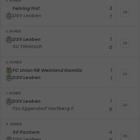
4. RUNDE
3
Fehring 1947
DSV Leoben
1
5. RUNDE
1
DSV Leoben
SU Tillmitsch
0
6. RUNDE
1
FC Union RB Weinland Gamlitz
DSV Leoben
1
7. RUNDE
1
DSV Leoben
Fsc Eggendorf Hartberg II
0
8. RUNDE
4
SV Pachern
DSV Leoben