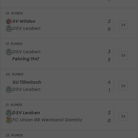
18. RUNDE
2
SV Wildon
DSV Leoben
0
19. RUNDE
3
DSV Leoben
Fehring 1947
5
20. RUNDE
4
SU Tillmitsch
DSV Leoben
1
21. RUNDE
3
DSV Leoben
FC Union RB Weinland Gamlitz
0
22. RUNDE