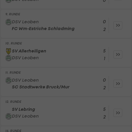
0
9. RUNDE
0
DSV Leoben
FC Wm-Estriche Schladming
2
10. RUNDE
5
SV Allerheiligen
DSV Leoben
1
11. RUNDE
0
DSV Leoben
SC Stadtwerke Bruck/Mur
2
12. RUNDE
5
SV Lebring
DSV Leoben
2
13. RUNDE