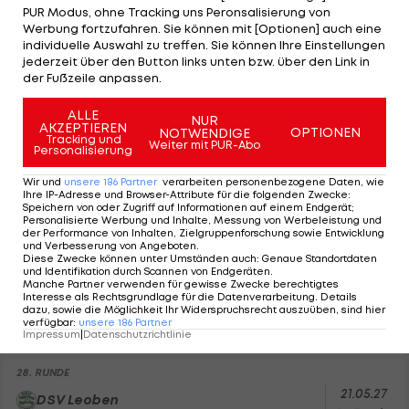
30.04.27
DSV Leoben
PUR Modus, ohne Tracking uns Peronsalisierung von
18:30 Uhr
Werbung fortzufahren. Sie können mit [Optionen] auch eine
FC Grossklein
LIVETICKER
individuelle Auswahl zu treffen. Sie können Ihre Einstellungen
jederzeit über den Button links unten bzw. über den Link in
der Fußzeile anpassen.
25. RUNDE
04.05.27
TUS Bad Waltersdorf
ALLE
NUR
19:00 Uhr
AKZEPTIEREN
DSV Leoben
OPTIONEN
NOTWENDIGE
Tracking und
LIVETICKER
Weiter mit PUR-Abo
Personalisierung
26. RUNDE
Wir und
unsere
186
Partner
verarbeiten personenbezogene Daten, wie
Ihre IP-Adresse und Browser-Attribute für die folgenden Zwecke
:
07.05.27
DSV Leoben
Speichern von oder Zugriff auf Informationen auf einem Endgerät;
18:30 Uhr
Personalisierte Werbung und Inhalte, Messung von Werbeleistung und
SV Pachern
der Performance von Inhalten, Zielgruppenforschung sowie Entwicklung
LIVETICKER
und Verbesserung von Angeboten
.
Diese Zwecke können unter Umständen auch
:
Genaue Standortdaten
und Identifikation durch Scannen von Endgeräten
.
27. RUNDE
Manche Partner verwenden für gewisse Zwecke berechtigtes
15.05.27
Interesse als Rechtsgrundlage für die Datenverarbeitung. Details
SV Lebring
dazu, sowie die Möglichkeit Ihr Widerspruchsrecht auszuüben, sind hier
17:00 Uhr
DSV Leoben
verfügbar
:
unsere
186
Partner
Impressum
|
Datenschutzrichtlinie
LIVETICKER
28. RUNDE
21.05.27
DSV Leoben