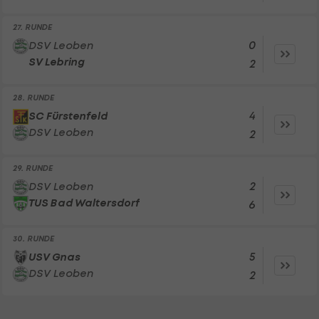
27. RUNDE
0
DSV Leoben
SV Lebring
2
28. RUNDE
4
SC Fürstenfeld
DSV Leoben
2
29. RUNDE
2
DSV Leoben
TUS Bad Waltersdorf
6
30. RUNDE
5
USV Gnas
DSV Leoben
2