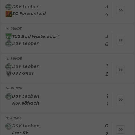
3
DSV Leoben
SC Fürstenfeld
4
14. RUNDE
3
TUS Bad Waltersdorf
DSV Leoben
0
15. RUNDE
1
DSV Leoben
USV Gnas
2
16. RUNDE
1
DSV Leoben
ASK Köflach
1
17. RUNDE
0
DSV Leoben
Ilzer SV
2