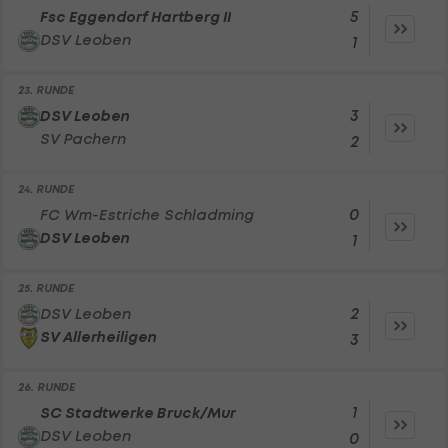
5
Fsc Eggendorf Hartberg II
DSV Leoben
1
23. RUNDE
3
DSV Leoben
SV Pachern
2
24. RUNDE
0
FC Wm-Estriche Schladming
DSV Leoben
1
25. RUNDE
2
DSV Leoben
SV Allerheiligen
3
26. RUNDE
1
SC Stadtwerke Bruck/Mur
DSV Leoben
0